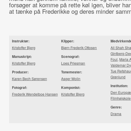
forsøger at komme på rette køl igen, bliver h
at tænke på Frederikke og deres minder sam
Instruktør:
Klipper:
Medvirkend
Kristoffer Bjerg
Bjørn Frederik Ottosen
Ali Shah Shar
Gintberg-De
Manuskript:
Scenograf:
Foul
,
Maria A
Kristoffer Bjerg
Loes Priesman
Valdemar Dy
Tue Refsha
Producer:
Tonemester:
Grønlund
Karen Bech Sørensen
Asger Wolin
Institution:
Fotograf:
Komponist:
Den Europæ
Frederik Wendelboe Hansen
Kristoffer Bjerg
Filmhøjskole
Genre:
Drama