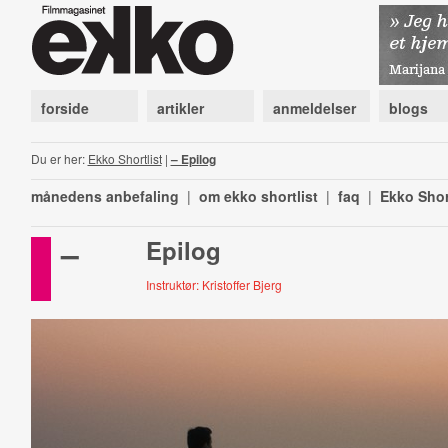
forside
artikler
anmeldelser
blogs
Du er her:
Ekko Shortlist
|
– Epilog
månedens anbefaling
|
om ekko shortlist
|
faq
|
Ekko Shor
–
Epilog
Instruktør: Kristoffer Bjerg