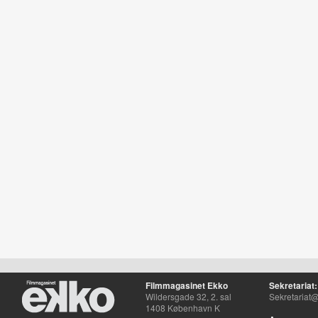
Filmmagasinet Ekko
Sekretariat:
Wildersgade 32, 2. sal
Sekretariat@
1408 København K