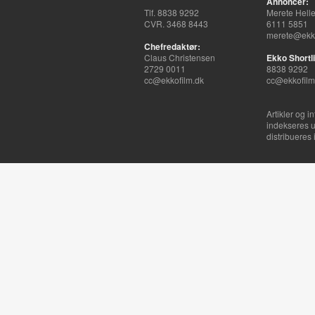
Annoncer:
Tlf. 8838 9292
Merete Hell
CVR. 3468 8443
6111 5851
merete@ekko
Chefredaktør:
Claus Christensen
Ekko Shortli
2729 0011
8838 9292
cc@ekkofilm.dk
cc@ekkofilm
Artikler og i
indekseres u
distribueres