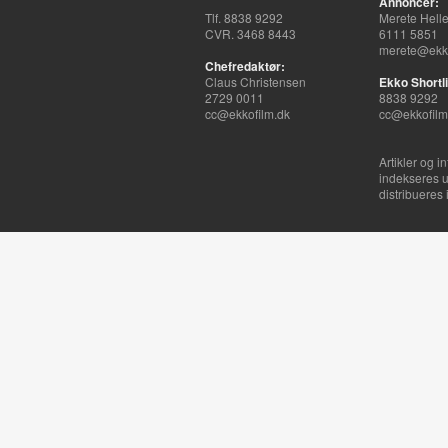
Annoncer:
Tlf. 8838 9292
Merete Hell
CVR. 3468 8443
6111 5851
merete@ekko
Chefredaktør:
Claus Christensen
Ekko Shortli
2729 0011
8838 9292
cc@ekkofilm.dk
cc@ekkofilm
Artikler og i
indekseres u
distribueres