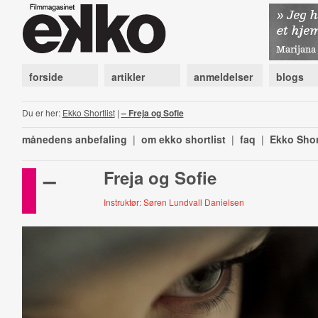
forside
artikler
anmeldelser
blogs
Du er her:
Ekko Shortlist
|
– Freja og Sofie
månedens anbefaling
|
om ekko shortlist
|
faq
|
Ekko Shor
–
Freja og Sofie
Instruktør: Søren Lundvall Danielsen