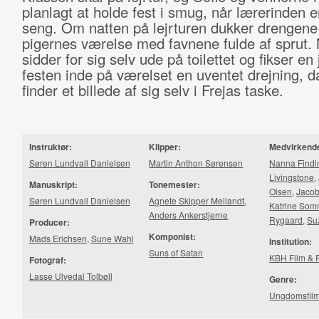
planlagt at holde fest i smug, når lærerinden er
seng. Om natten på lejrturen dukker drengene
pigernes værelse med favnene fulde af sprut.
sidder for sig selv ude på toilettet og fikser en 
festen inde på værelset en uventet drejning, d
finder et billede af sig selv i Frejas taske.
Instruktør:
Klipper:
Medvirkend
Søren Lundvall Danielsen
Martin Anthon Sørensen
Nanna Findi
Livingstone
,
Manuskript:
Tonemester:
Olsen
,
Jacob
Søren Lundvall Danielsen
Agnete Skipper Meilandt
,
Katrine Som
Anders Ankerstjerne
Rygaard
,
Su
Producer:
Komponist:
Mads Erichsen
,
Sune Wahl
Institution:
Suns of Satan
KBH Film & 
Fotograf:
Lasse Ulvedal Tolbøll
Genre:
Ungdomsfil