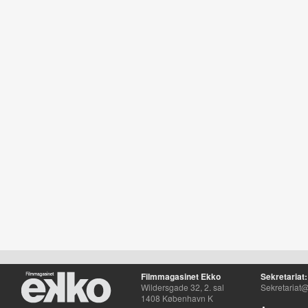
Filmmagasinet Ekko
Sekretariat:
Wildersgade 32, 2. sal
Sekretariat@
1408 København K