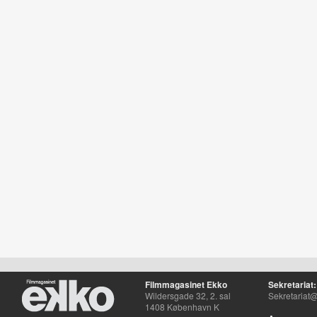
Filmmagasinet Ekko
Sekretariat:
Wildersgade 32, 2. sal
Sekretariat@
1408 København K