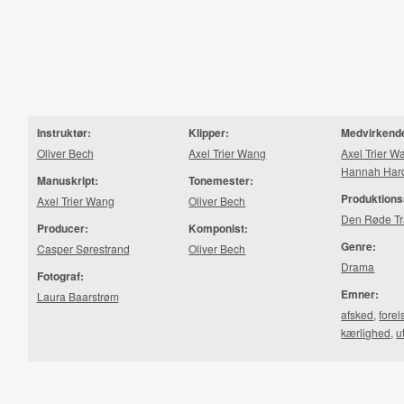
Instruktør:
Klipper:
Medvirkend
Oliver Bech
Axel Trier Wang
Axel Trier W
Hannah Har
Manuskript:
Tonemester:
Produktions
Axel Trier Wang
Oliver Bech
Den Røde Tr
Producer:
Komponist:
Genre:
Casper Sørestrand
Oliver Bech
Drama
Fotograf:
Emner:
Laura Baarstrøm
afsked
,
forel
kærlighed
,
u