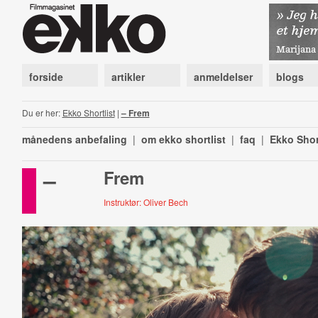
forside
artikler
anmeldelser
blogs
Du er her:
Ekko Shortlist
|
– Frem
månedens anbefaling
|
om ekko shortlist
|
faq
|
Ekko Shor
–
Frem
Instruktør: Oliver Bech