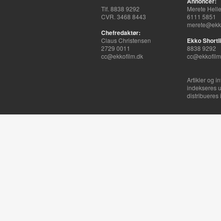
Annoncer:
Tlf. 8838 9292
Merete Hell
CVR. 3468 8443
6111 5851
merete@ekko
Chefredaktør:
Claus Christensen
Ekko Shortli
2729 0011
8838 9292
cc@ekkofilm.dk
cc@ekkofilm
Artikler og i
indekseres u
distribueres