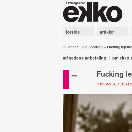
forside
artikler
Du er her:
Ekko Shortlist
|
– Fucking lejemo
månedens anbefaling
|
om ekko s
–
Fucking l
Instruktør: August Aa