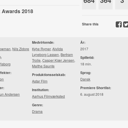
684
364
3
st Awards 2018
Share this
Medvirkende:
År:
rowman
,
Nils Zidore
Kyhe Rymer
,
Alvilda
2017
Lyneborg Lassen
,
Bertram
f:
Spilletid:
Trolle
,
Casper Kjær Jensen
,
Visborg
18 min.
Malthe Saunte
ffekter:
Sprog:
Produktionsselskab:
mon
Dansk
Astar Film
er:
Premiere Shortlist:
Institution:
Brun Andersen
6. august 2018
Aarhus Filmværksted
Genre:
Drama