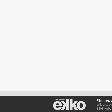
Filmmagas
Wildersgade
1408 Købe