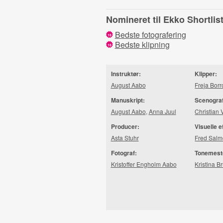
Nomineret til Ekko Shortli
Bedste fotografering
18
Bedste klipning
18
Instruktør:
Klipper:
August Aabo
Freja Bor
Manuskript:
Scenogra
August Aabo
,
Anna Juul
Christian 
Producer:
Visuelle e
Asta Stuhr
Fred Sal
Fotograf:
Tonemest
Kristoffer Engholm Aabo
Kristina 