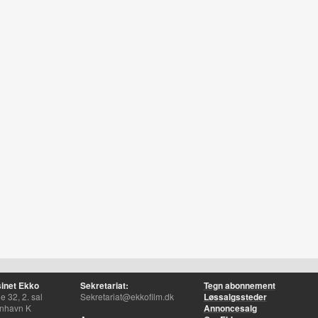
inet Ekko
Sekretariat:
Tegn abonnement
 32, 2. sal
Sekretariat@ekkofilm.dk
Løssalgssteder
nhavn K
Annoncesalg