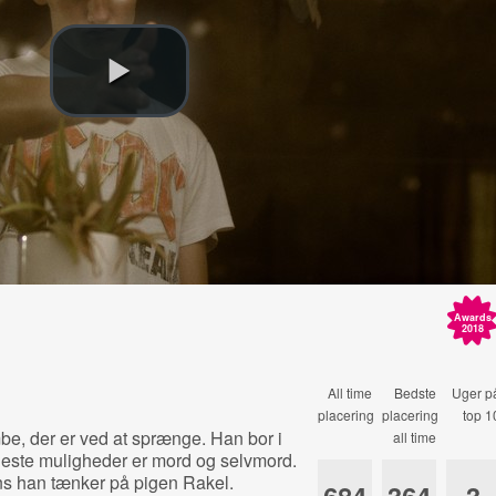
Awards
2018
All time
Bedste
Uger p
placering
placering
top 1
, der er ved at sprænge. Han bor i
all time
neste muligheder er mord og selvmord.
s han tænker på pigen Rakel.