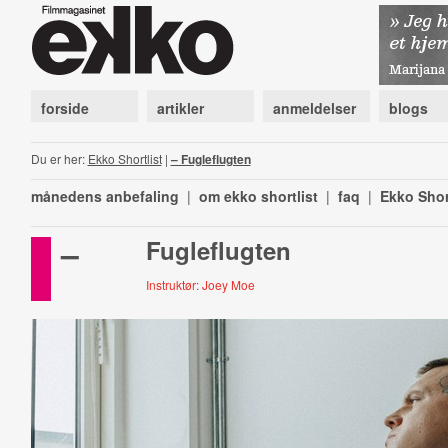
forside
artikler
anmeldelser
blogs
Du er her:
Ekko Shortlist
|
– Fugleflugten
månedens anbefaling
|
om ekko shortlist
|
faq
|
Ekko Shor
–
Fugleflugten
Instruktør: Joey Moe