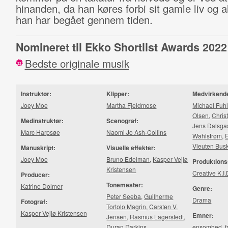
hinanden, da han køres forbi sit gamle liv og al
han har begået gennem tiden.
Nomineret til Ekko Shortlist Awards 2022
Bedste originale musik
22
Instruktør:
Klipper:
Medvirkend
Joey Moe
Martha Fjeldmose
Michael Fuhl
Olsen
,
Chris
Medinstruktør:
Scenograf:
Jens Dalsga
Marc Harpsøe
Naomi Jo Ash-Collins
Wahlstrøm
,
Vleuten Bus
Manuskript:
Visuelle effekter:
Joey Moe
Bruno Edelman
,
Kasper Vejlø
Produktions
Kristensen
Creative K.I.
Producer:
Tonemester:
Katrine Dolmer
Genre:
Peter Seeba
,
Guilherme
Drama
Fotograf:
Tortolo Magrin
,
Carsten V.
Kasper Vejlø Kristensen
Emner:
Jensen
,
Rasmus Lagerstedt
,
Duran Darkins
ensomhed
,
f