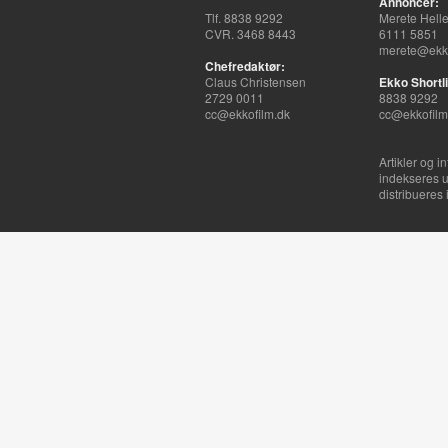
Annoncer:
Tlf. 8838 9292
Merete Hell
CVR. 3468 8443
6111 5851
merete@ekko
Chefredaktør:
Claus Christensen
Ekko Shortli
2729 0011
8838 9292
cc@ekkofilm.dk
cc@ekkofilm
Artikler og i
indekseres u
distribueres