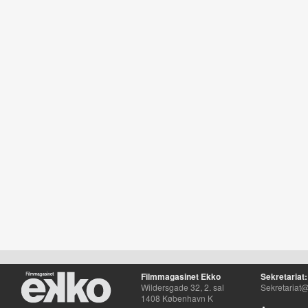
Filmmagasinet Ekko
Sekretariat:
Wildersgade 32, 2. sal
Sekretariat@
1408 København K