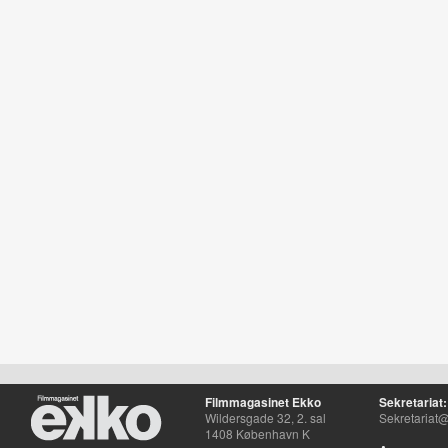
Filmmagasinet Ekko
Sekretariat:
Wildersgade 32, 2. sal
Sekretariat@
1408 København K