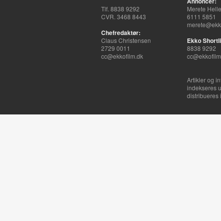
Annoncer:
Tlf. 8838 9292
Merete Hell
CVR. 3468 8443
6111 5851
merete@ekko
Chefredaktør:
Claus Christensen
Ekko Shortli
2729 0011
8838 9292
cc@ekkofilm.dk
cc@ekkofilm
Artikler og i
indekseres u
distribueres