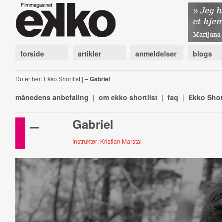
forside
artikler
anmeldelser
blogs
Du er her:
Ekko Shortlist
|
– Gabriel
månedens anbefaling
|
om ekko shortlist
|
faq
|
Ekko Shor
–
Gabriel
Instruktør: Kristian Marstal