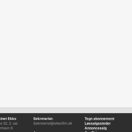
inet Ekko
Sekretariat:
Tegn abonnement
 32, 2. sal
Sekretariat@ekkofilm.dk
Løssalgssteder
nhavn K
Annoncesalg