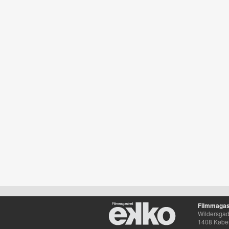
Filmmagas
Wildersgade
1408 Købe