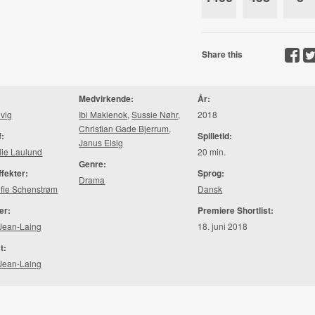
Share this
Medvirkende:
År:
vig
Ibi Makienok
,
Sussie Nøhr
,
2018
Christian Gade Bjerrum
,
f:
Spilletid:
Janus Elsig
lie Laulund
20 min.
Genre:
ffekter:
Sprog:
Drama
fie Schenstrøm
Dansk
er:
Premiere Shortlist:
Jean-Laing
18. juni 2018
t:
Jean-Laing