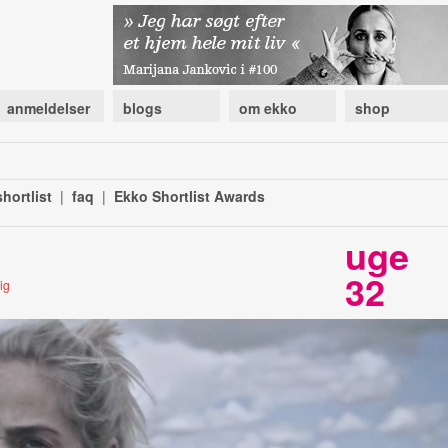
anmeldelser
blogs
om ekko
shop
hortlist
|
faq
|
Ekko Shortlist Awards
uge
32
ig