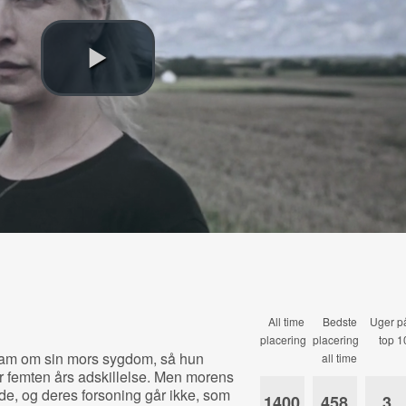
All time
Bedste
Uger p
placering
placering
top 1
gram om sin mors sygdom, så hun
all time
er femten års adskillelse. Men morens
nde, og deres forsoning går ikke, som
1400
458
3