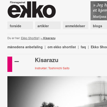
forside
artikler
anmeldelser
blogs
Du er her:
Ekko Shortlist
|
– Kisarazu
månedens anbefaling
|
om ekko shortlist
|
faq
|
Ekko Shor
–
Kisarazu
Instruktør: Toshimichi Saito