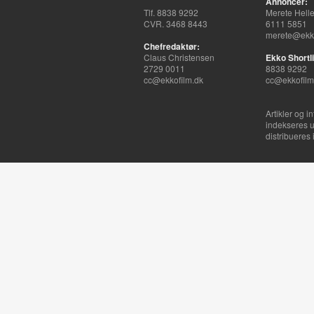
Annoncer:
Tlf. 8838 9292
Merete Hell
CVR. 3468 8443
6111 5851
merete@ekko
Chefredaktør:
Claus Christensen
Ekko Shortli
2729 0011
8838 9292
cc@ekkofilm.dk
cc@ekkofilm
Artikler og i
indekseres u
distribueres