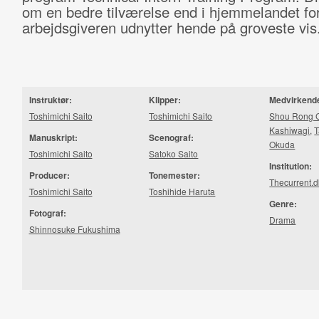
om en bedre tilværelse end i hjemmelandet for
arbejdsgiveren udnytter hende på groveste vis
Instruktør:
Klipper:
Medvirkend
Toshimichi Saito
Toshimichi Saito
Shou Rong 
Kashiwagi
,
T
Manuskript:
Scenograf:
Okuda
Toshimichi Saito
Satoko Saito
Institution:
Producer:
Tonemester:
Thecurrent.d
Toshimichi Saito
Toshihide Haruta
Genre:
Fotograf:
Drama
Shinnosuke Fukushima