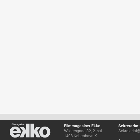
Filmmagasinet Ekko
Sekretariat:
Wildersgade 32, 2. sal
Sekretariat@
1408 København K