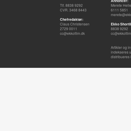
Annoncer:
Tlf. 8838 9292
Merete Hell
CVR. 3468 8443
6111 5851
merete@ekko
Chefredaktør:
Claus Christensen
Ekko Shortli
2729 0011
8838 9292
cc@ekkofilm.dk
cc@ekkofilm
Artikler og i
indekseres u
distribueres