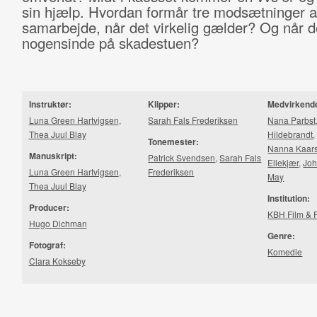
sin hjælp. Hvordan formår tre modsætninger a
samarbejde, når det virkelig gælder? Og når d
nogensinde på skadestuen?
Instruktør:
Klipper:
Medvirkend
Luna Green Hartvigsen
,
Sarah Fals Frederiksen
Nana Parbst
Thea Juul Blay
Hildebrandt
Tonemester:
Nanna Kaar
Manuskript:
Patrick Svendsen
,
Sarah Fals
Ellekjær
,
Joh
Luna Green Hartvigsen
,
Frederiksen
May
Thea Juul Blay
Institution:
Producer:
KBH Film & 
Hugo Dichman
Genre:
Fotograf:
Komedie
Clara Kokseby