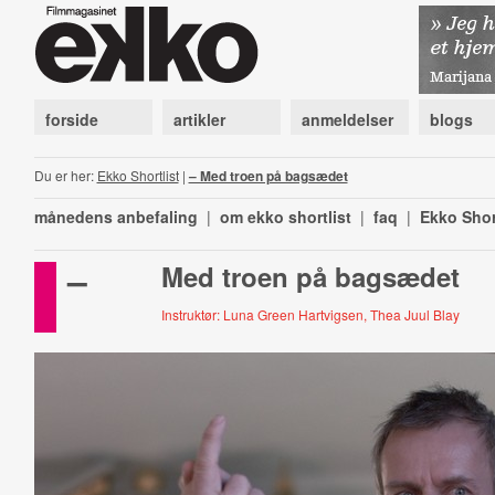
forside
artikler
anmeldelser
blogs
Du er her:
Ekko Shortlist
|
– Med troen på bagsædet
månedens anbefaling
|
om ekko shortlist
|
faq
|
Ekko Shor
–
Med troen på bagsædet
Instruktør: Luna Green Hartvigsen, Thea Juul Blay