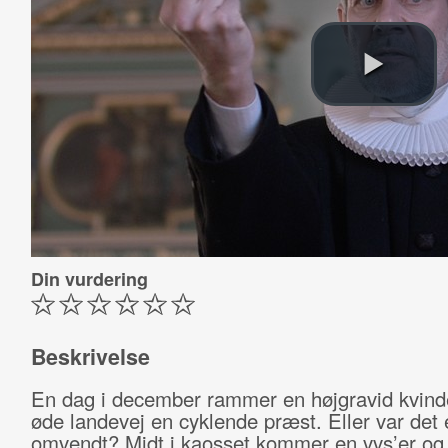
Din vurdering
Beskrivelse
En dag i december rammer en højgravid kvind
øde landevej en cyklende præst. Eller var det 
omvendt? Midt i kaosset kommer en vvs’er og 