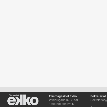
Filmmagasinet Ekko
Sekretariat:
Wildersgade 32, 2. sal
Sekretariat@
1408 København K