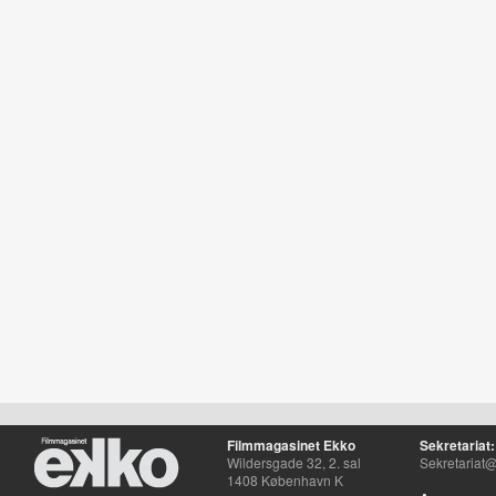
Filmmagasinet Ekko
Sekretariat:
Wildersgade 32, 2. sal
Sekretariat@
1408 København K