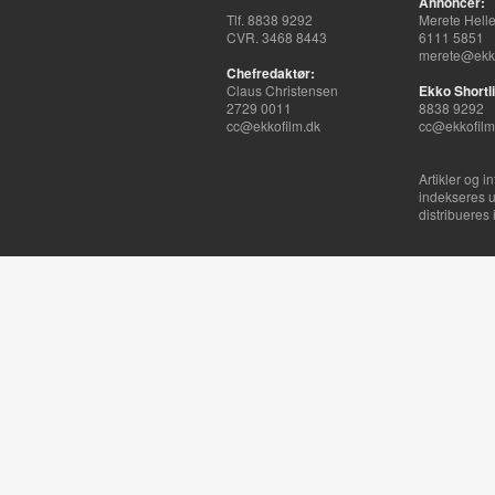
Annoncer:
Tlf. 8838 9292
Merete Hell
CVR. 3468 8443
6111 5851
merete@ekko
Chefredaktør:
Claus Christensen
Ekko Shortli
2729 0011
8838 9292
cc@ekkofilm.dk
cc@ekkofilm
Artikler og i
indekseres u
distribueres