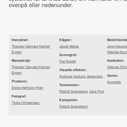
ovenpå eller nedenunder.
Instruktør:
Klipper:
Medvirkend
Theodor Garnæs Kramer
Jacob Weiss
Jens Hauvg
Engen
Nikolas Kou
Scenograf:
Manuskript:
Institution:
Frej Kolath
Theodor Garnæs Kramer
Odense Film
Visuelle effekter:
Engen
Genre:
Andreas Hartung Jørgensen
Producer:
Komedie
Tonemester:
Signe Høiholm Fejer
Patrick Svaneberg
,
Sara Fink
Fotograf:
Komponist:
Theis Christensen
Patrick Svaneberg