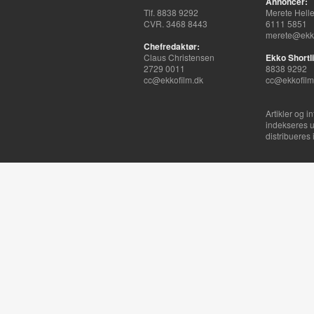
Annoncer:
Tlf. 8838 9292
Merete Hell
CVR. 3468 8443
6111 5851
merete@ekko
Chefredaktør:
Claus Christensen
Ekko Shortli
2729 0011
8838 9292
cc@ekkofilm.dk
cc@ekkofilm
Artikler og i
indekseres u
distribueres