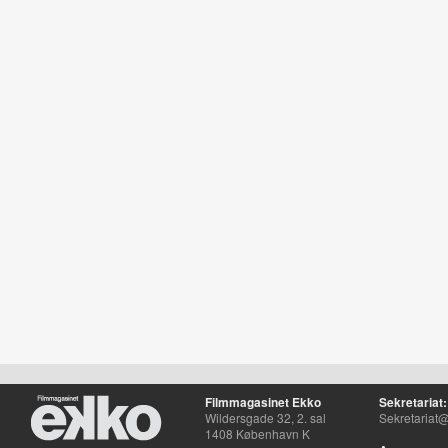
Filmmagasinet Ekko
Sekretariat:
Wildersgade 32, 2. sal
Sekretariat@
1408 København K