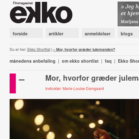
forside
artikler
anmeldelser
blogs
Du er her:
Ekko Shortlist
|
– Mor, hvorfor græder julemanden?
månedens anbefaling
|
om ekko shortlist
|
faq
|
Ekko Shor
–
Mor, hvorfor græder jule
Instruktør: Marie-Louise Damgaard