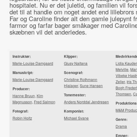
hospitalet. Nu er det juletid, og familien vil for
det til at handle om noget andet end lillebror
Far og Caroline finder alt den gamle julepynt 
farmor og farfar bager småkager med Carolin
skæbnen vil det anderledes.
Instruktør:
Klipper:
Medvirkend
Marie-Louise Damgaard
Giusy Naitana
Lidia Kaude
Melville
,
Mar
Manuskript:
Scenograf:
Vibeke Hast
Marie-Louise Damgaard
Christine Rothmann
Zeller
,
Iris 
Hjalager
,
Sune Hansen
Bogh Freder
Producer:
Thomsen
,
Ca
Tonemester:
Hanne Bruun
,
Kim
Magnusson
,
Fred Salmon
Anders Norddal Jendresen
Produktions
M&M Produc
Fotograf:
Komponist:
Robin Holtz
Michael Svane
Genre:
Drama
Emner: