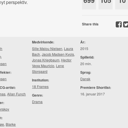
699
105
10
yt perspektiv.
Share this
Medvirkende:
År:
ch
Sille Malou Nielsen
,
Laura
2015
Bach
,
Jacob Madsen Kvols
,
f:
Spilletid:
Jonas Kriegbaum
,
Hector
nsen
20 min.
Vega Mauricio
,
Lene
Storgaard
ffekter:
Sprog:
nsen
Dansk
Institution:
18 Frames
CG-artist:
Premiere Shortlist:
omas
,
Allan Funch
16. januar 2017
Genre:
Drama
er:
erskov
t:
røe
,
Bjarke