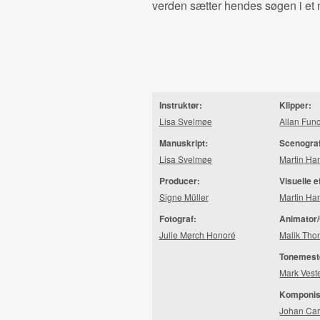
verden sætter hendes søgen i et n
Instruktør:
Klipper:
Lisa Svelmøe
Allan Fun
Manuskript:
Scenogra
Lisa Svelmøe
Martin Ha
Producer:
Visuelle e
Signe Müller
Martin Ha
Fotograf:
Animator/
Julie Mørch Honoré
Malik Th
Tonemest
Mark Vest
Komponis
Johan Ca