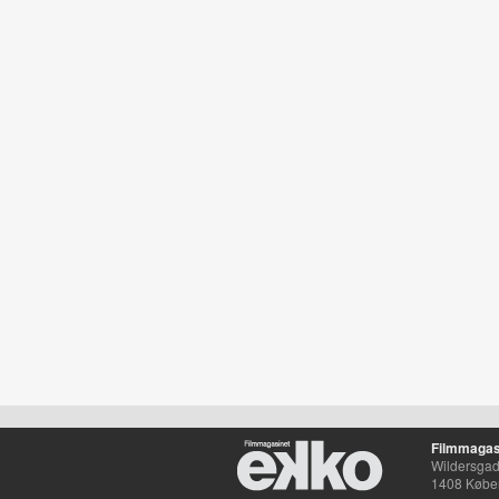
Filmmagas
Wildersgade
1408 Købe