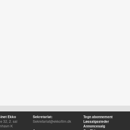
inet Ekko
Sekretariat:
Tegn abonnement
 32, 2. sal
Sekretariat@ekkofilm.dk
Løssalgssteder
nhavn K
Annoncesalg