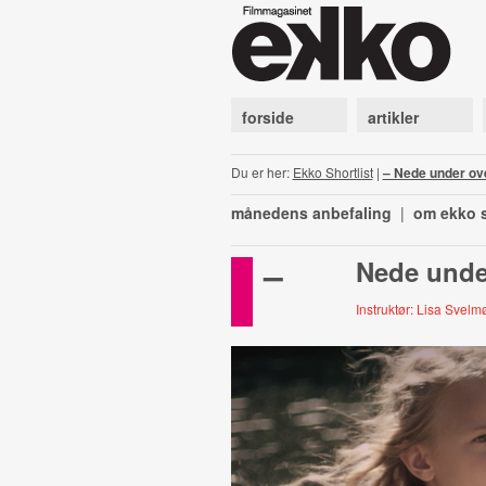
forside
artikler
Du er her:
Ekko Shortlist
|
– Nede under ov
månedens anbefaling
|
om ekko s
–
Nede unde
Instruktør: Lisa Svelm