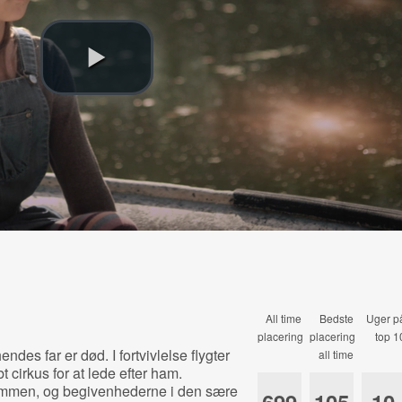
All time
Bedste
Uger p
placering
placering
top 1
ndes far er død. I fortvivlelse flygter
all time
t cirkus for at lede efter ham.
sammen, og begivenhederne i den sære