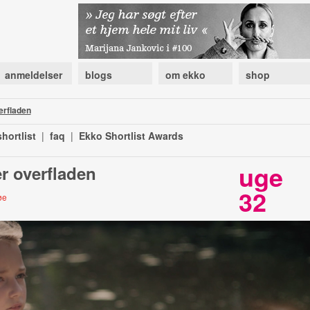
anmeldelser
blogs
om ekko
shop
erfladen
hortlist
|
faq
|
Ekko Shortlist Awards
uge
r overfladen
32
øe