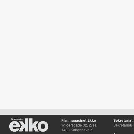
Filmmagasinet Ekko
Sekretariat:
Wildersgade 32, 2. sal
Sekretariat@
1408 København K