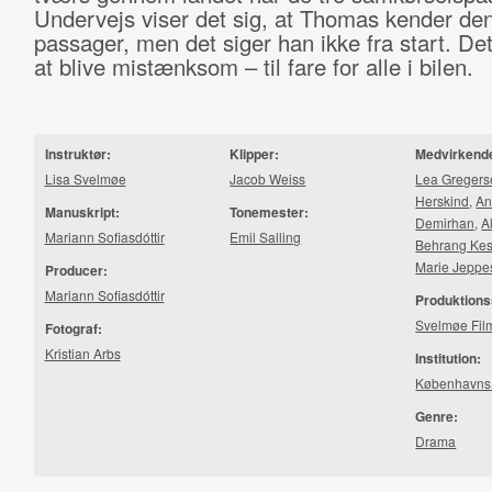
Undervejs viser det sig, at Thomas kender de
passager, men det siger han ikke fra start. Det 
at blive mistænksom – til fare for alle i bilen.
Instruktør:
Klipper:
Medvirkend
Lisa Svelmøe
Jacob Weiss
Lea Gregers
Herskind
,
An
Manuskript:
Tonemester:
Demirhan
,
A
Mariann Sofiasdóttir
Emil Salling
Behrang Kes
Marie Jeppe
Producer:
Mariann Sofiasdóttir
Produktions
Svelmøe Fil
Fotograf:
Kristian Arbs
Institution:
Københavns 
Genre:
Drama