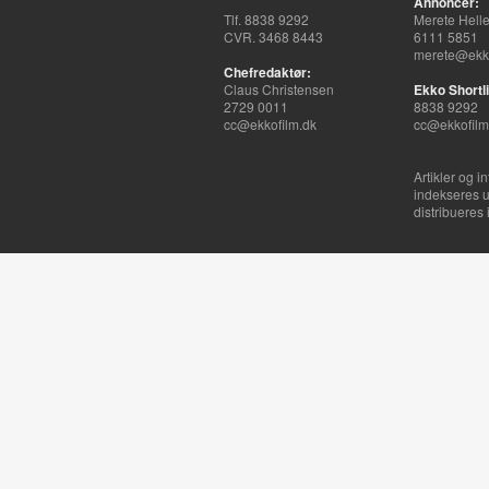
Annoncer:
Tlf. 8838 9292
Merete Hell
CVR. 3468 8443
6111 5851
merete@ekko
Chefredaktør:
Claus Christensen
Ekko Shortli
2729 0011
8838 9292
cc@ekkofilm.dk
cc@ekkofilm
Artikler og i
indekseres u
distribueres