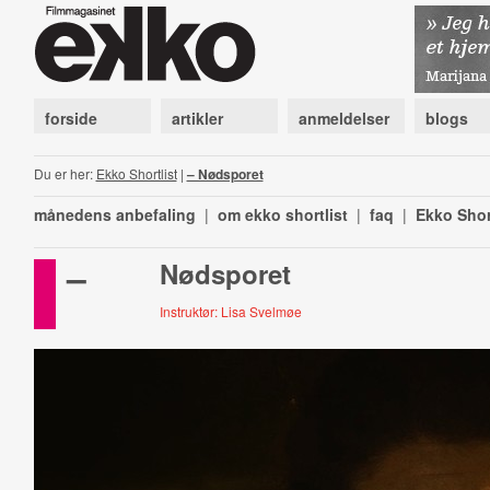
forside
artikler
anmeldelser
blogs
Du er her:
Ekko Shortlist
|
– Nødsporet
månedens anbefaling
|
om ekko shortlist
|
faq
|
Ekko Shor
–
Nødsporet
Instruktør: Lisa Svelmøe