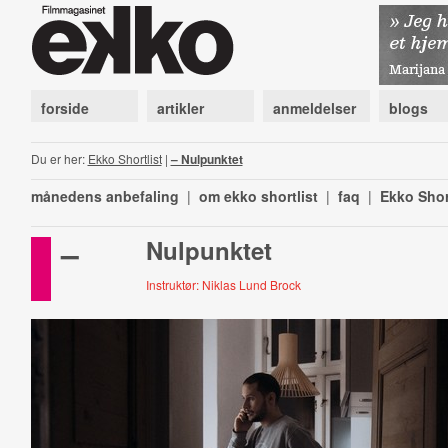
forside
artikler
anmeldelser
blogs
Du er her:
Ekko Shortlist
|
– Nulpunktet
månedens anbefaling
|
om ekko shortlist
|
faq
|
Ekko Shor
–
Nulpunktet
Instruktør: Niklas Lund Brock