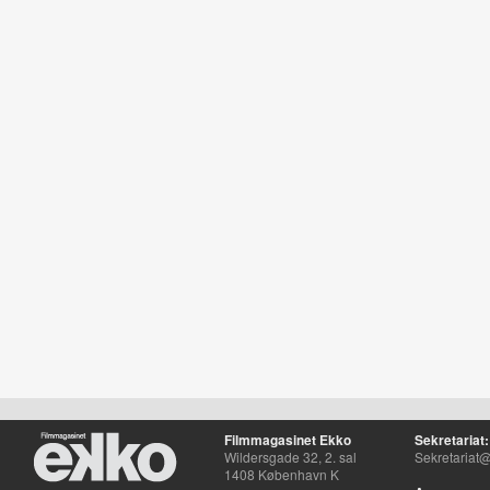
Filmmagasinet Ekko
Sekretariat:
Wildersgade 32, 2. sal
Sekretariat@
1408 København K