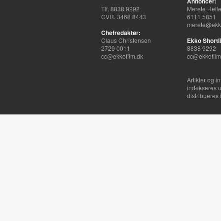
Annoncer:
Tlf. 8838 9292
Merete Hell
CVR. 3468 8443
6111 5851
merete@ekko
Chefredaktør:
Claus Christensen
Ekko Shortli
2729 0011
8838 9292
cc@ekkofilm.dk
cc@ekkofilm
Artikler og i
indekseres u
distribueres