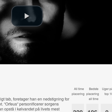
All time
Bedste
Uger p
placering
placering
top 1
gt tab, foretager han en nedstigning for
all time
. ”Orfeus” personificerer sorgens
n opstå i kølvandet på livets mest