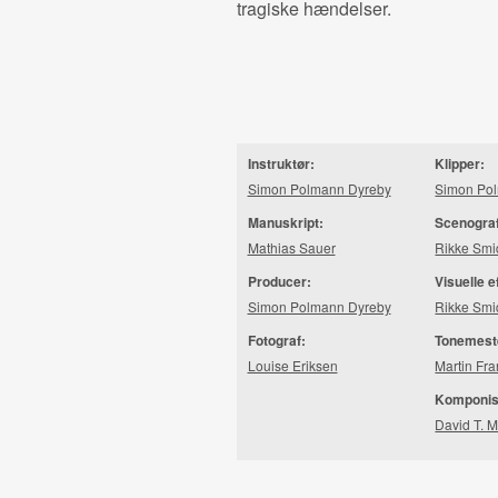
tragiske hændelser.
Instruktør:
Klipper:
Simon Polmann Dyreby
Simon Po
Manuskript:
Scenogra
Mathias Sauer
Rikke Smi
Producer:
Visuelle e
Simon Polmann Dyreby
Rikke Smi
Fotograf:
Tonemest
Louise Eriksen
Martin Fr
Komponis
David T. 