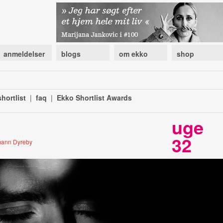
anmeldelser
blogs
om ekko
shop
hortlist
|
faq
|
Ekko Shortlist Awards
uge
32
lmann Dyreby