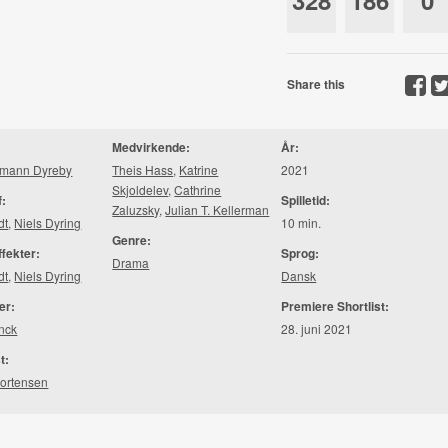
328
186
0
Share this
Medvirkende:
År:
lmann Dyreby
Theis Hass
,
Katrine
2021
Skjoldelev
,
Cathrine
f:
Spilletid:
Zaluzsky
,
Julian T. Kellerman
dt
,
Niels Dyring
10 min.
Genre:
ffekter:
Sprog:
Drama
dt
,
Niels Dyring
Dansk
er:
Premiere Shortlist:
anck
28. juni 2021
t:
Mortensen