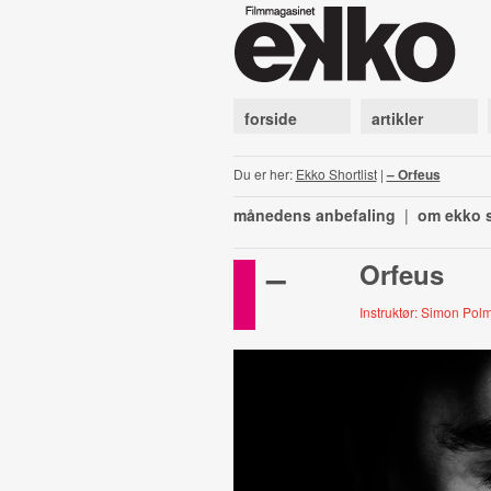
forside
artikler
Du er her:
Ekko Shortlist
|
– Orfeus
månedens anbefaling
|
om ekko s
–
Orfeus
Instruktør: Simon Po