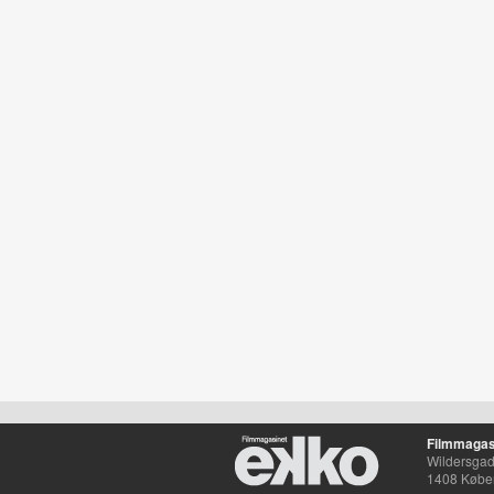
Filmmagas
Wildersgade
1408 Købe