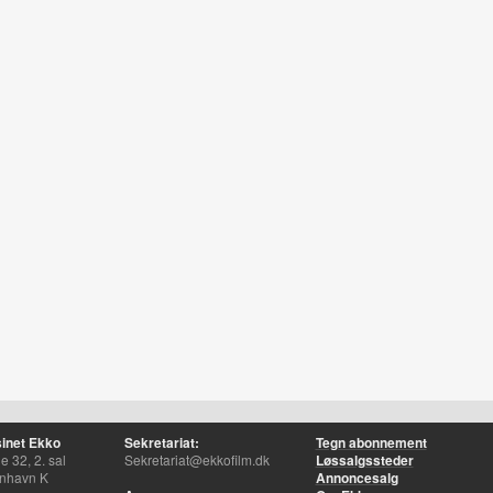
inet Ekko
Sekretariat:
Tegn abonnement
 32, 2. sal
Sekretariat@ekkofilm.dk
Løssalgssteder
nhavn K
Annoncesalg