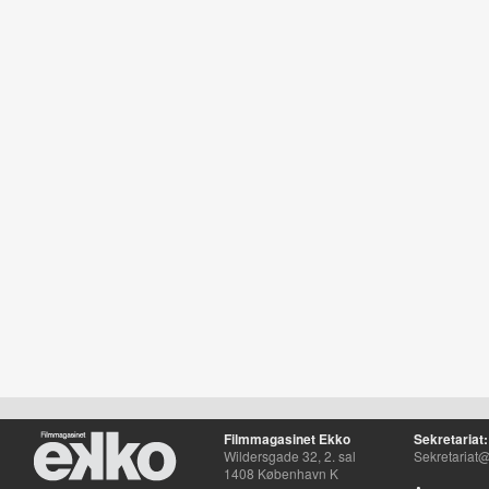
Filmmagasinet Ekko
Sekretariat:
Wildersgade 32, 2. sal
Sekretariat@
1408 København K