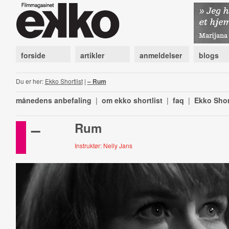
forside
artikler
anmeldelser
blogs
Du er her:
Ekko Shortlist
|
– Rum
månedens anbefaling
|
om ekko shortlist
|
faq
|
Ekko Shor
–
Rum
Instruktør: Nelly Jans