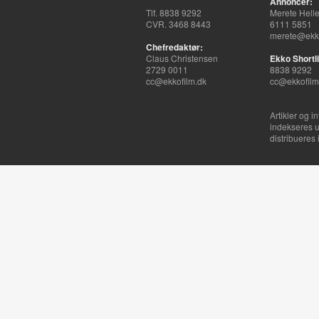
Annoncer:
Tlf. 8838 9292
Merete Hell
CVR. 3468 8443
6111 5851
merete@ekko
Chefredaktør:
Claus Christensen
Ekko Shortli
2729 0011
8838 9292
cc@ekkofilm.dk
cc@ekkofilm
Artikler og i
indekseres u
distribueres