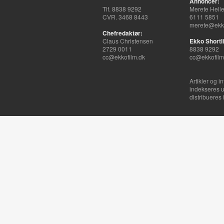
Annoncer:
Tlf. 8838 9292
Merete Hell
CVR. 3468 8443
6111 5851
merete@ekko
Chefredaktør:
Claus Christensen
Ekko Shortli
2729 0011
8838 9292
cc@ekkofilm.dk
cc@ekkofilm
Artikler og i
indekseres u
distribueres