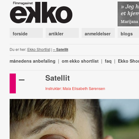
forside
artikler
anmeldelser
blogs
Du er her:
Ekko Shortlist
|
– Satellit
månedens anbefaling
|
om ekko shortlist
|
faq
|
Ekko Shor
–
Satellit
Instruktør: Maia Elisabeth Sørensen