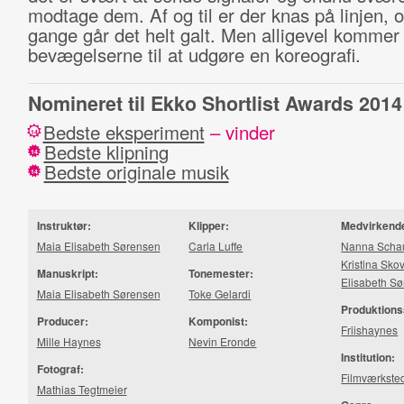
modtage dem. Af og til er der knas på linjen, 
gange går det helt galt. Men alligevel kommer
bevægelserne til at udgøre en koreografi.
Nomineret til Ekko Shortlist Awards 2014
Bedste eksperiment
– vinder
14
Bedste klipning
14
Bedste originale musik
14
Instruktør:
Klipper:
Medvirkend
Maia Elisabeth Sørensen
Carla Luffe
Nanna Schaum
Kristina Sko
Manuskript:
Tonemester:
Elisabeth S
Maia Elisabeth Sørensen
Toke Gelardi
Produktions
Producer:
Komponist:
Friishaynes
Mille Haynes
Nevin Eronde
Institution:
Fotograf:
Filmværkste
Mathias Tegtmeier