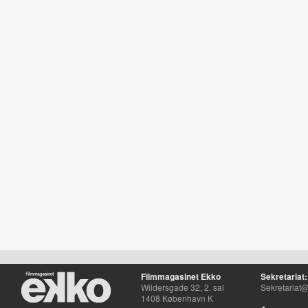
Filmmagasinet Ekko
Sekretariat:
Wildersgade 32, 2. sal
Sekretariat@
1408 København K