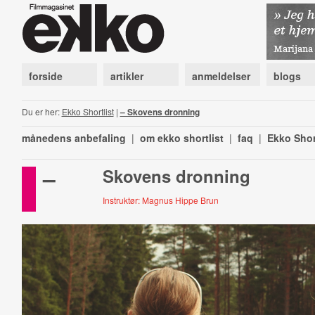
forside
artikler
anmeldelser
blogs
Du er her:
Ekko Shortlist
|
– Skovens dronning
månedens anbefaling
|
om ekko shortlist
|
faq
|
Ekko Shor
–
Skovens dronning
Instruktør: Magnus Hippe Brun