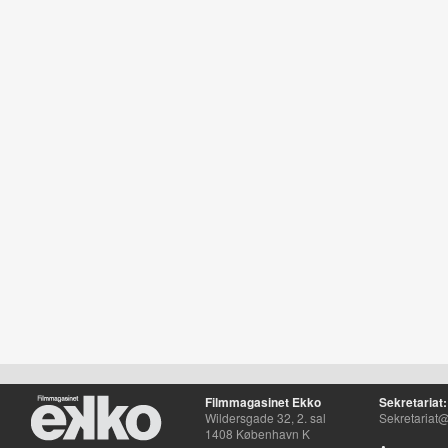
Filmmagasinet Ekko
Sekretariat:
Wildersgade 32, 2. sal
Sekretariat@
1408 København K