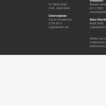
Annoncer:
Tlf. 8838 9292
Merete Hell
CVR. 3468 8443
6111 5851
merete@ekko
Chefredaktør:
Claus Christensen
Ekko Shortli
2729 0011
8838 9292
cc@ekkofilm.dk
cc@ekkofilm
Artikler og i
indekseres u
distribueres