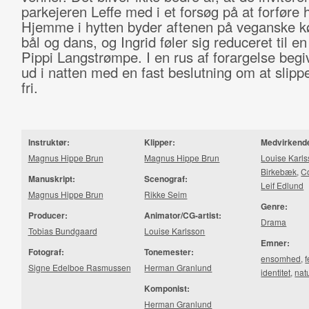
parkejeren Leffe med i et forsøg på at forføre
Hjemme i hytten byder aftenen på veganske kø
bål og dans, og Ingrid føler sig reduceret til en
Pippi Langstrømpe. I en rus af forargelse begi
ud i natten med en fast beslutning om at slipp
fri.
Instruktør:
Klipper:
Medvirkend
Magnus Hippe Brun
Magnus Hippe Brun
Louise Karl
Birkebæk
,
C
Manuskript:
Scenograf:
Leif Edlund
Magnus Hippe Brun
Rikke Seim
Genre:
Producer:
Animator/CG-artist:
Drama
Tobias Bundgaard
Louise Karlsson
Emner:
Fotograf:
Tonemester:
ensomhed
,
f
Signe Edelboe Rasmussen
Herman Granlund
identitet
,
nat
Komponist:
Herman Granlund