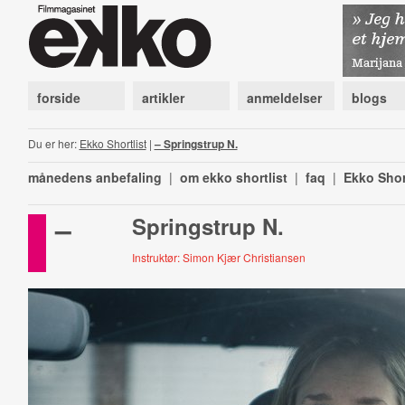
forside
artikler
anmeldelser
blogs
Du er her:
Ekko Shortlist
|
– Springstrup N.
månedens anbefaling
|
om ekko shortlist
|
faq
|
Ekko Shor
–
Springstrup N.
Instruktør: Simon Kjær Christiansen