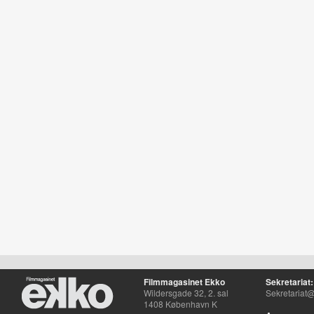
Filmmagasinet Ekko
Sekretariat:
Wildersgade 32, 2. sal
Sekretariat@
1408 København K