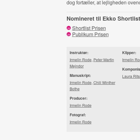
dog fortæller, at lejligheden oven
Nomineret til Ekko Shortli
Shortlist Prisen
23
Publikum Prisen
23
Instruktør:
Klipper:
Irmelin Rode
,
Peter Martin
Irmelin R
Mejndor
Komponis
Manuskript:
Laura Rit
Irmelin Rode
,
Chili Winther
Bothe
Producer:
Irmelin Rode
Fotograf:
Irmelin Rode