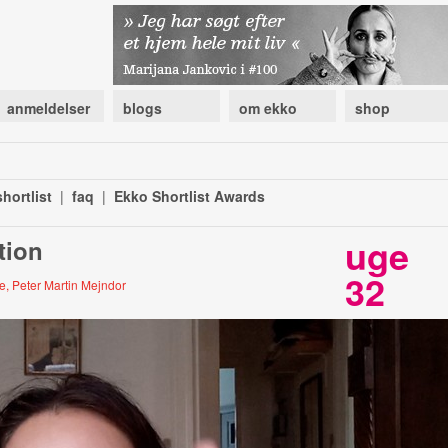
anmeldelser
blogs
om ekko
shop
hortlist
|
faq
|
Ekko Shortlist Awards
uge
tion
32
de, Peter Martin Mejndor