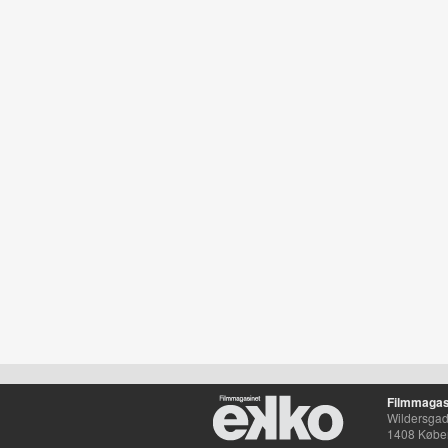
Filmmagas
Wildersgade
1408 Købe