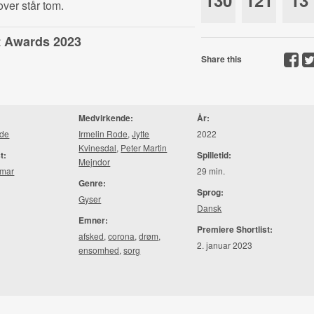
130
121
13
over står tom.
st Awards 2023
Share this
Medvirkende:
År:
ode
Irmelin Rode
,
Jytte
2022
Kvinesdal
,
Peter Martin
t:
Spilletid:
Mejndor
smar
29 min.
Genre:
Sprog:
Gyser
Dansk
Emner:
Premiere Shortlist:
afsked
,
corona
,
drøm
,
2. januar 2023
ensomhed
,
sorg