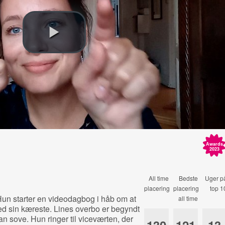
Awards
2023
All time
Bedste
Uger p
placering
placering
top 1
d. Hun starter en videodagbog i håb om at
all time
ed sin kæreste. Lines overbo er begyndt
an sove. Hun ringer til viceværten, der