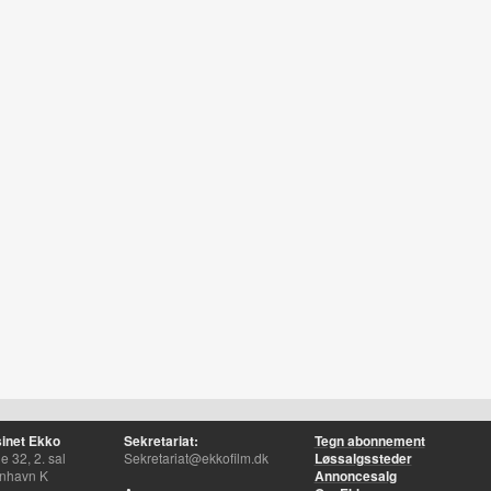
inet Ekko
Sekretariat:
Tegn abonnement
 32, 2. sal
Sekretariat@ekkofilm.dk
Løssalgssteder
nhavn K
Annoncesalg