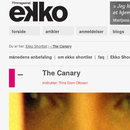
forside
artikler
anmeldelser
blogs
Du er her:
Ekko Shortlist
|
– The Canary
månedens anbefaling
|
om ekko shortlist
|
faq
|
Ekko Shor
–
The Canary
Instruktør: Trine Dam Ottosen