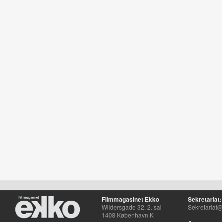
Filmmagasinet Ekko
Sekretariat:
Wildersgade 32, 2. sal
Sekretariat@
1408 København K