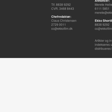
Annoncer:
Tlf. 8838 9292
Merete Hell
CVR. 3468 8443
6111 5851
merete@ekko
Chefredaktør:
Claus Christensen
Ekko Shortli
2729 0011
8838 9292
cc@ekkofilm.dk
cc@ekkofilm
Artikler og i
indekseres u
distribueres