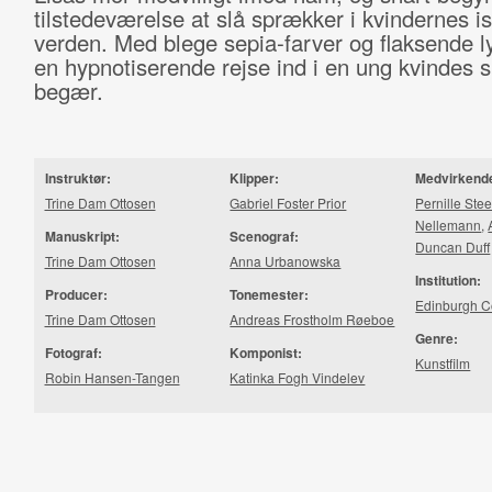
tilstedeværelse at slå sprækker i kvindernes i
verden. Med blege sepia-farver og flaksende ly
en hypnotiserende rejse ind i en ung kvindes s
begær.
Instruktør:
Klipper:
Medvirkend
Trine Dam Ottosen
Gabriel Foster Prior
Pernille Ste
Nellemann
,
Manuskript:
Scenograf:
Duncan Duff
Trine Dam Ottosen
Anna Urbanowska
Institution:
Producer:
Tonemester:
Edinburgh Co
Trine Dam Ottosen
Andreas Frostholm Røeboe
Genre:
Fotograf:
Komponist:
Kunstfilm
Robin Hansen-Tangen
Katinka Fogh Vindelev