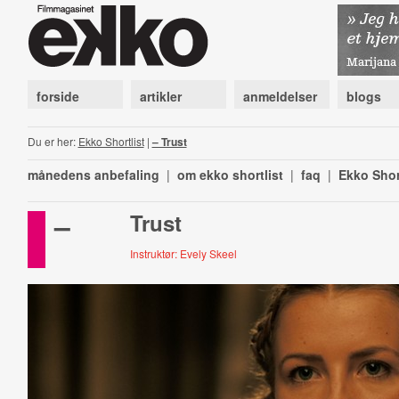
forside
artikler
anmeldelser
blogs
Du er her:
Ekko Shortlist
|
– Trust
månedens anbefaling
|
om ekko shortlist
|
faq
|
Ekko Shor
–
Trust
Instruktør: Evely Skeel