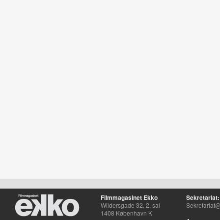
Filmmagasinet Ekko
Sekretariat:
Wildersgade 32, 2. sal
Sekretariat@
1408 København K