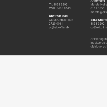
Annoncer:
Tlf. 8838 9292
Merete Hell
CVR. 3468 8443
6111 5851
merete@ekko
Chefredaktør:
Claus Christensen
Ekko Shortli
2729 0011
8838 9292
cc@ekkofilm.dk
cc@ekkofilm
Artikler og i
indekseres u
distribueres