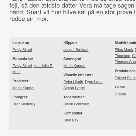
fejl, så den ældste datter Vera må tage sagen
hånd. Snart vil hun blive sat på en stor prøve f
redde sin mor.
Instruktør:
Klipper:
Medvirkend
Evely Skeel
Jesper Bækdal
Elias Munk
,
Thomsen
,
C
Manuskript:
Scenograf:
Thomas Gaa
Evely Skeel
,
Henriette R.
Mads Koppel
Produktions
Moth
Visuelle effekter:
Eskeel Prod
Producer:
Peter Hjorth
,
Fynn Laue
,
Genre:
Mads Koppel
Simon Lynge
Drama
Fotograf:
Tonemester:
Dror Kasinsky
Steen Grøntved
Komponist:
Ulrik Bay