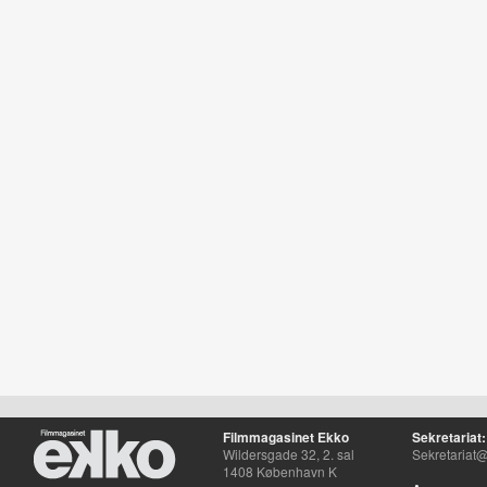
Filmmagasinet Ekko
Sekretariat:
Wildersgade 32, 2. sal
Sekretariat@
1408 København K