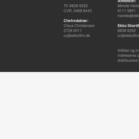
Annoncer:
Tlf. 8838 9292
Merete Hell
CVR. 3468 8443
6111 5851
merete@ekko
Chefredaktør:
Claus Christensen
Ekko Shortli
2729 0011
8838 9292
cc@ekkofilm.dk
cc@ekkofilm
Artikler og i
indekseres u
distribueres