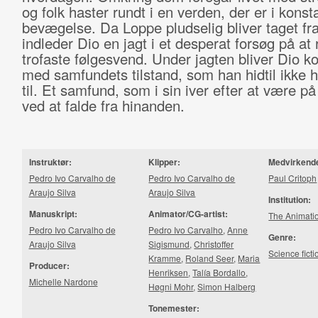
og folk haster rundt i en verden, der er i konst
bevægelse. Da Loppe pludselig bliver taget fr
indleder Dio en jagt i et desperat forsøg på at
trofaste følgesvend. Under jagten bliver Dio ko
med samfundets tilstand, som han hidtil ikke h
til. Et samfund, som i sin iver efter at være på
ved at falde fra hinanden.
Instruktør:
Klipper:
Medvirkend
Pedro Ivo Carvalho de
Pedro Ivo Carvalho de
Paul Critoph
Araujo Silva
Araujo Silva
Institution:
Manuskript:
Animator/CG-artist:
The Animati
Pedro Ivo Carvalho de
Pedro Ivo Carvalho
,
Anne
Genre:
Araujo Silva
Sigismund
,
Christoffer
Science ficti
Kramme
,
Roland Seer
,
Maria
Producer:
Henriksen
,
Talía Bordallo
,
Michelle Nardone
Høgni Mohr
,
Simon Halberg
Tonemester: