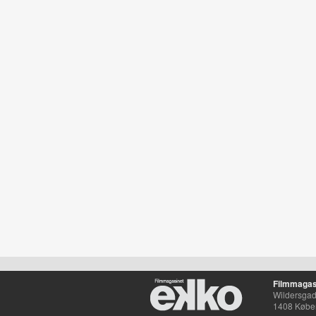
Filmmagas
Wildersgade
1408 Købe