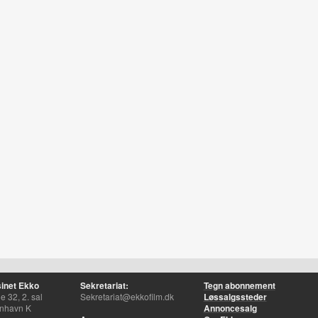
inet Ekko
Sekretariat:
Tegn abonnement
 32, 2. sal
Sekretariat@ekkofilm.dk
Løssalgssteder
nhavn K
Annoncesalg