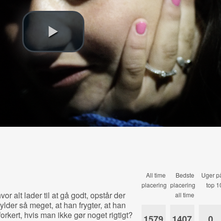
All time
Bedste
Uger p
placering
placering
top 1
r alt lader til at gå godt, opstår der
all time
lder så meget, at han frygter, at han
orkert, hvis man ikke gør noget rigtigt?
1579
1407
0