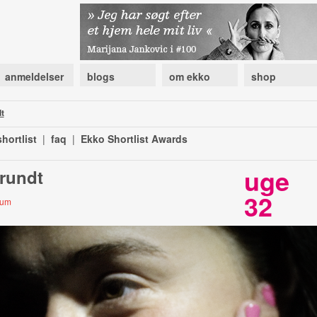
anmeldelser
blogs
om ekko
shop
t
hortlist
|
faq
|
Ekko Shortlist Awards
uge
 rundt
32
nnum