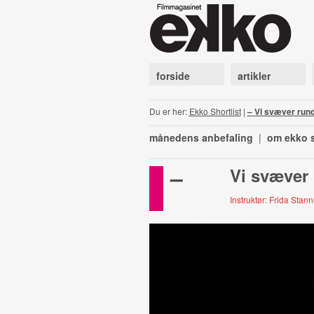
forside
artikler
Du er her:
Ekko Shortlist
|
– Vi svæver rund
månedens anbefaling
|
om ekko s
–
Vi svæver
Instruktør: Frida Sta