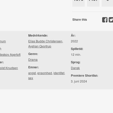
Share this
Medvirkende:
År:
nnum
Elias Budde Christensen
,
2022
Ayshan Qvortrup
f:
Spilletid:
Genre:
deskov Agertoft
12 min.
Drama
er:
Sprog:
Emner:
Holst Knudsen
Dansk
angst
,
ensomhed
,
identitet
,
Premiere Shortlist:
sex
3. juni 2024