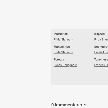
Instruktør:
Klipper:
Frida Stannum
Frida Sta
Manuskript:
Scenogra
Frida Stannum
Emilie Lin
Fotograf:
Tonemest
Lucas Hebsgaard
Frederik 
0 kommentarer