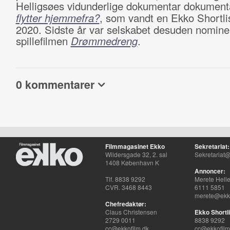
Helligsøes vidunderlige dokumentar dokumen
flytter hjemmefra?
, som vandt en Ekko Shortli
2020. Sidste år var selskabet desuden nominer
spillefilmen
Drømmedreng
.
0 kommentarer
Filmmagasinet Ekko
Sekretariat:
Wildersgade 32, 2. sal
Sekretariat@
1408 København K
Annoncer:
Tlf. 8838 9292
Merete Hell
CVR. 3468 8443
6111 5851
merete@ekko
Chefredaktør:
Claus Christensen
Ekko Shortli
2729 0011
8838 9292
cc@ekkofilm.dk
cc@ekkofilm