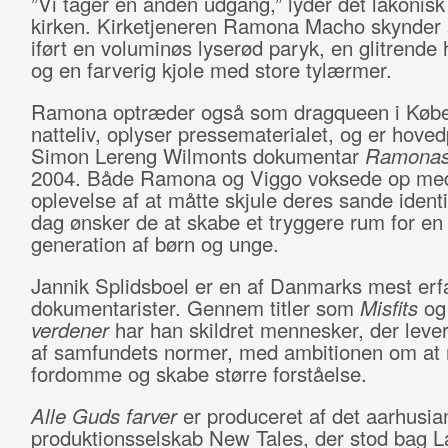
”Vi tager en anden udgang,” lyder det lakonisk
kirken. Kirketjeneren Ramona Macho skynder 
iført en voluminøs lyserød paryk, en glitrende
og en farverig kjole med store tylærmer.
Ramona optræder også som dragqueen i Køb
natteliv, oplyser pressematerialet, og er hoved
Simon Lereng Wilmonts dokumentar
Ramonas
2004. Både Ramona og Viggo voksede op me
oplevelse af at måtte skjule deres sande identit
dag ønsker de at skabe et tryggere rum for en
generation af børn og unge.
Jannik Splidsboel er en af Danmarks mest erf
dokumentarister. Gennem titler som
Misfits
o
verdener
har han skildret mennesker, der leve
af samfundets normer, med ambitionen om at
fordomme og skabe større forståelse.
Alle Guds farver
er produceret af det aarhusia
produktionsselskab New Tales, der stod bag La