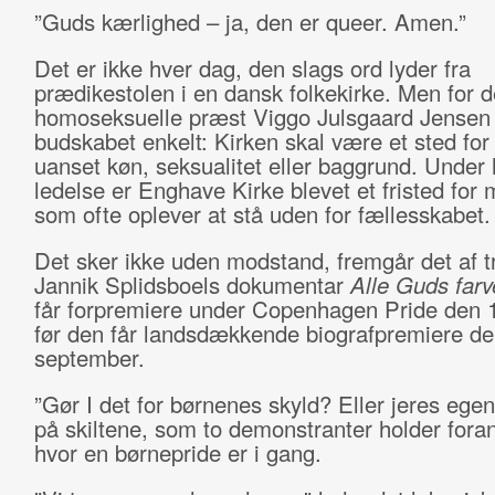
”Guds kærlighed – ja, den er queer. Amen.”
Det er ikke hver dag, den slags ord lyder fra
prædikestolen i en dansk folkekirke. Men for 
homoseksuelle præst Viggo Julsgaard Jensen
budskabet enkelt: Kirken skal være et sted for 
uanset køn, seksualitet eller baggrund. Under
ledelse er Enghave Kirke blevet et fristed for
som ofte oplever at stå uden for fællesskabet.
Det sker ikke uden modstand, fremgår det af tra
Jannik Splidsboels dokumentar
Alle Guds farv
får forpremiere under Copenhagen Pride den 1
før den får landsdækkende biografpremiere de
september.
”Gør I det for børnenes skyld? Eller jeres egen
på skiltene, som to demonstranter holder foran
hvor en børnepride er i gang.