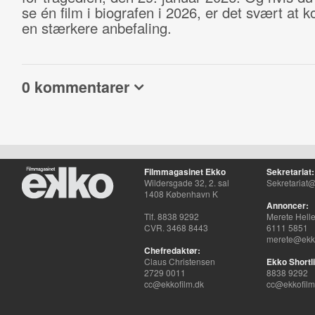
se én film i biografen i 2026, er det svært a
en stærkere anbefaling.
0 kommentarer
Filmmagasinet Ekko
Sekretariat:
Wildersgade 32, 2. sal
Sekretariat@
1408 København K
Annoncer:
Tlf. 8838 9292
Merete Hell
CVR. 3468 8443
6111 5851
merete@ekko
Chefredaktør:
Claus Christensen
Ekko Shortli
2729 0011
8838 9292
cc@ekkofilm.dk
cc@ekkofilm