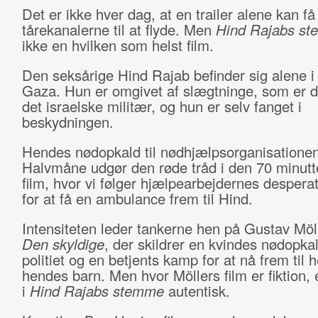
Det er ikke hver dag, at en trailer alene kan få
tårekanalerne til at flyde. Men
Hind Rajabs s
ikke en hvilken som helst film.
Den seksårige Hind Rajab befinder sig alene i e
Gaza. Hun er omgivet af slægtninge, som er d
det israelske militær, og hun er selv fanget i
beskydningen.
Hendes nødopkald til nødhjælpsorganisatione
Halvmåne udgør den røde tråd i den 70 minutt
film, hvor vi følger hjælpearbejdernes desper
for at få en ambulance frem til Hind.
Intensiteten leder tankerne hen på Gustav Mölle
Den skyldige
, der skildrer en kvindes nødopkald
politiet og en betjents kamp for at nå frem til 
hendes barn. Men hvor Möllers film er fiktion, 
i
Hind Rajabs stemme
autentisk.