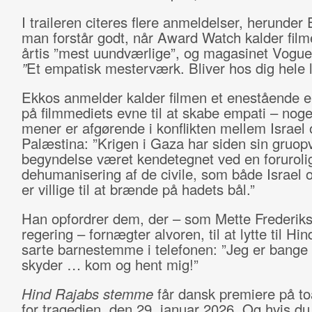
I traileren citeres flere anmeldelser, herunder
man forstår godt, når Award Watch kalder film
årtis ”mest uundværlige”, og magasinet Vogue 
”
Et empatisk mesterværk. Bliver hos dig hele li
Ekkos anmelder kalder filmen et enestående 
på filmmediets evne til at skabe empati – noge
mener er afgørende i konflikten mellem Israel 
Palæstina: ”Krigen i Gaza har siden sin gru
begyndelse været kendetegnet ved en forurol
dehumanisering af de civile, som både Israel
er villige til at brænde på hadets bål.”
Han opfordrer dem, der – som Mette Frederik
regering – fornægter alvoren, til at lytte til Hi
sarte barnestemme i telefonen: ”Jeg er bang
skyder … kom og hent mig!”
Hind Rajabs stemme
får dansk premiere på t
for tragedien, den 29. januar 2026. Og hvis du