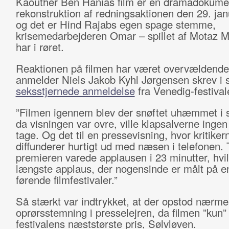
Kaouther Ben Hanias
film er en dramadokume
rekonstruktion af redningsaktionen den 29. ja
og det er Hind Rajabs egen spage stemme,
krisemedarbejderen Omar – spillet af Motaz 
har i røret.
Reaktionen på filmen har været overvældende
anmelder Niels Jakob Kyhl Jørgensen skrev i s
seksstjernede anmeldelse
fra Venedig-festival
”Filmen igennem blev der snøftet uhæmmet i s
da visningen var ovre, ville klapsalverne inge
tage. Og det til en pressevisning, hvor kritike
diffunderer hurtigt ud med næsen i telefonen. T
premieren varede applausen i 23 minutter, hvil
længste applaus, der nogensinde er målt på e
førende filmfestivaler.”
Så stærkt var indtrykket, at der opstod nærme
oprørsstemning i presselejren, da filmen ”kun
festivalens næststørste pris, Sølvløven.