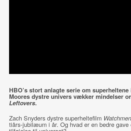
HBO’s stort anlagte serie om superheltene 
Moores dystre univers vækker mindelser 
Leftovers
.
Zach Snyders dystre superheltefilm
Watchme
tiårs-jubilæum i år. Og hvad er en bedre gave
tilføjelse til universet?