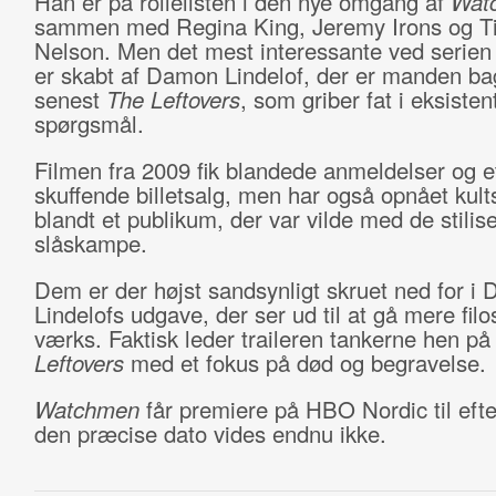
Han er på rollelisten i den nye omgang af
Wat
sammen med Regina King, Jeremy Irons og T
Nelson. Men det mest interessante ved serien 
er skabt af Damon Lindelof, der er manden b
senest
The Leftovers
, som griber fat i eksistent
spørgsmål.
Filmen fra 2009 fik blandede anmeldelser og e
skuffende billetsalg, men har også opnået kult
blandt et publikum, der var vilde med de stilis
slåskampe.
Dem er der højst sandsynligt skruet ned for i
Lindelofs udgave, der ser ud til at gå mere filos
værks. Faktisk leder traileren tankerne hen p
Leftovers
med et fokus på død og begravelse.
Watchmen
får premiere på HBO Nordic til eft
den præcise dato vides endnu ikke.