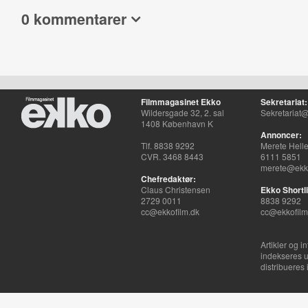
0 kommentarer
Filmmagasinet Ekko
Sekretariat:
Wildersgade 32, 2. sal
Sekretariat@
1408 København K
Annoncer:
Tlf. 8838 9292
Merete Hell
CVR. 3468 8443
6111 5851
merete@ekko
Chefredaktør:
Claus Christensen
Ekko Shortli
2729 0011
8838 9292
cc@ekkofilm.dk
cc@ekkofilm
Artikler og i
indekseres u
distribueres