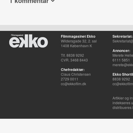
1 kommentar
Filmmagasinet Ekko
Sekretariat:
Wildersgade 32, 2. sal
Sekretariat@
1408 København K
Annoncer:
Tlf. 8838 9292
Merete Hell
CVR. 3468 8443
6111 5851
merete@ekko
Chefredaktør:
Claus Christensen
Ekko Shortli
2729 0011
8838 9292
cc@ekkofilm.dk
cc@ekkofilm
Artikler og i
indekseres u
distribueres