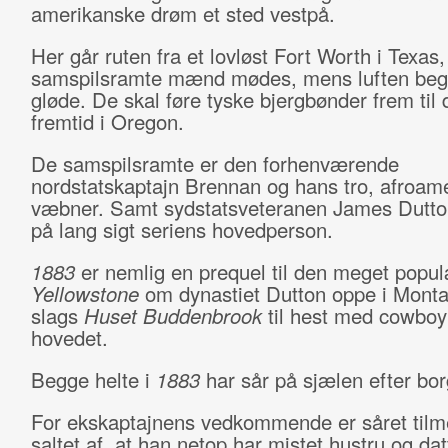
amerikanske drøm et sted vestpå.
Her går ruten fra et lovløst Fort Worth i Texas,
samspilsramte mænd mødes, mens luften beg
gløde. De skal føre tyske bjergbønder frem til 
fremtid i Oregon.
De samspilsramte er den forhenværende
nordstatskaptajn Brennan og hans tro, afroam
væbner. Samt sydstatsveteranen James Dutto
på lang sigt seriens hovedperson.
1883
er nemlig en prequel til den meget popul
Yellowstone
om dynastiet Dutton oppe i Monta
slags
Huset Buddenbrook
til hest med cowboy
hovedet.
Begge helte i
1883
har sår på sjælen efter bor
For ekskaptajnens vedkommende er såret tilm
saltet af, at han netop har mistet hustru og dat