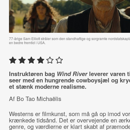
77-årige Sam Elliott stråler som den standhaftige og sorgramte nordstatskap
en bedre fremtid i USA.
Instruktøren bag
Wind River
leverer varen t
seer med en hungrende cowboysjæl og kry
et stænk moderne realisme.
Af Bo Tao Michaëlis
Westerns er filmkunst, som må gå op imod vo
krænkede tidsånd. Det er overvejende en ærk
genre, og værdierne er klart skabt af præmode