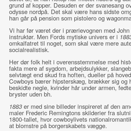
grund af kopper. Desuden er der svanesang o
odysse nordpå. Det skal være hans sidste omg
han går på pension som pistolero og wagonma
Vi har før været der i prærievognen med Joh
instruktør. Men Fords mytiske univers er i
188
omkalfatret til noget, som skal være mere aute
socialrealistisk.
Her dør folk helt i overensstemmelse med hist
fakta mere af sygdom, arbejdsulykker, slangeb
selvtægt end skud fra hoften, dueller på hove
Cowboys bærer hipsterskæg, brækker sig og 
beskidte negle, kvinder hår under armen, fedte
bryster uden bh.
1883
er med sine billeder inspireret af den a
maler Frederic Remingtons skilderier fra slutn
1800-tallet, hvor cowboylivets nationalromant
at blomstre på borgerskabets vægge.