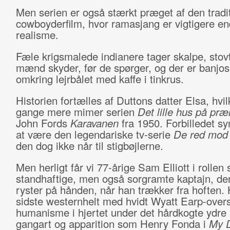
Men serien er også stærkt præget af den tradit
cowboyderfilm, hvor ramasjang er vigtigere en
realisme.
Fæle krigsmalede indianere tager skalpe, stov
mænd skyder, før de spørger, og der er banjos
omkring lejrbålet med kaffe i tinkrus.
Historien fortælles af Duttons datter Elsa, hvil
gange mere mimer serien
Det lille hus på præ
John Fords
Karavanen
fra 1950. Forbilledet sy
at være den legendariske tv-serie
De red mod
den dog ikke når til stigbøjlerne.
Men herligt får vi 77-årige Sam Elliott i rolle
standhaftige, men også sorgramte kaptajn, der
ryster på hånden, når han trækker fra hoften.
sidste westernhelt med hvidt Wyatt Earp-ove
humanisme i hjertet under det hårdkogte ydr
gangart og apparition som Henry Fonda i
My D