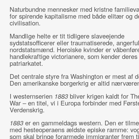
Naturbundne mennesker med kristne familievæ
for spirende kapitalisme med både elitær og 
civilisation.
Mandlige helte er tit tidligere slaveejende
sydstatsofficerer eller traumatiserede, angerfu
nordstatsmænd. Heroiske kvinder er våbenfør
handlekraftige victorianere, som kender deres 
patriarkatet.
Det centrale styre fra Washington er mest af d
Den amerikanske borgerkrig er altid nærvære
I westernserien
1883
bliver krigen kaldt for T
War – en titel, vi i Europa forbinder med Først
Verdenskrig.
1883
er en gammeldags western. Den er tilme
med hesteoperaens ældste episke ramme: vog
som skal bringe forarmede immigranter frem ti