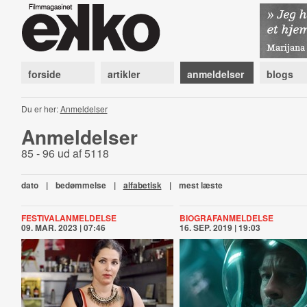
forside
artikler
anmeldelser
blogs
Du er her:
Anmeldelser
Anmeldelser
85 - 96 ud af 5118
dato
|
bedømmelse
|
alfabetisk
|
mest læste
FESTIVALANMELDELSE
BIOGRAFANMELDELSE
09. MAR. 2023 | 07:46
16. SEP. 2019 | 19:03