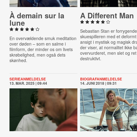
À demain sur la
A Different Man
lune
Sebastian Stan er forrygend
skuespilleren med et deformt
En overvældende smuk meditation
ansigt i mystisk og magisk d
over døden – som en salme i
der viser, at normalitet ikke b
filmform, der minder os om livets
overvurderet, men slet og ret
skrøbelighed, men også dets
destruktivt.
skønhed.
SERIEANMELDELSE
BIOGRAFANMELDELSE
13. MAR. 2025 | 09:44
14. JUNI 2018 | 09:31