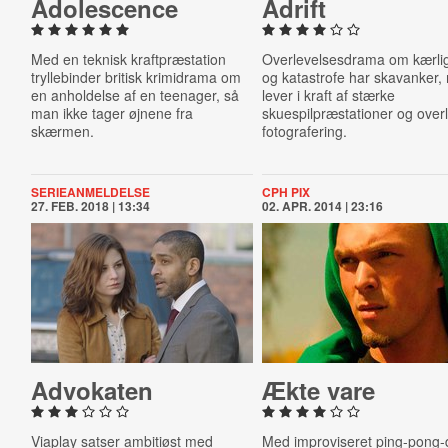
Ad­oles­cence
Adrift
Med en teknisk kraftpræstation
Overlevelsesdrama om kærli
tryllebinder britisk krimidrama om
og katastrofe har skavanker,
en anholdelse af en teenager, så
lever i kraft af stærke
man ikke tager øjnene fra
skuespilpræstationer og over
skærmen.
fotografering.
SERIEANMELDELSE
CPH PIX
27. FEB. 2018 | 13:34
02. APR. 2014 | 23:16
Advokaten
Ækte vare
Viaplay satser ambitiøst med
Med improviseret ping-pong-