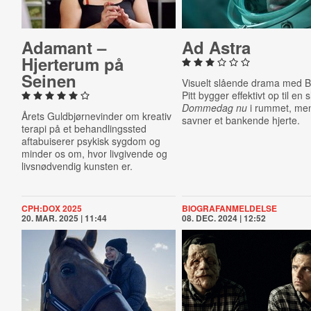
Adamant –
Ad Astra
Hjerterum på
Seinen
Visuelt slående drama med 
Pitt bygger effektivt op til en 
Dommedag nu
i rummet, me
Årets Guldbjørnevinder om kreativ
savner et bankende hjerte.
terapi på et behandlingssted
aftabuiserer psykisk sygdom og
minder os om, hvor livgivende og
livsnødvendig kunsten er.
CPH:DOX 2025
BIOGRAFANMELDELSE
20. MAR. 2025 | 11:44
08. DEC. 2024 | 12:52