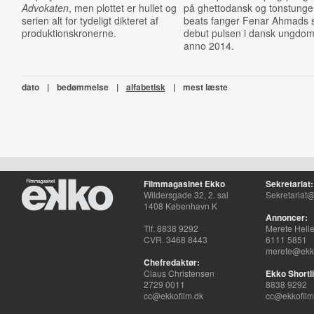
Advokaten
, men plottet er hullet og
på ghettodansk og tonstunge
serien alt for tydeligt dikteret af
beats fanger Fenar Ahmads s
produktionskronerne.
debut pulsen i dansk ungdom
anno 2014.
dato
|
bedømmelse
|
alfabetisk
|
mest læste
Filmmagasinet Ekko
Sekretariat:
Wildersgade 32, 2. sal
Sekretariat@
1408 København K
Annoncer:
Tlf. 8838 9292
Merete Hell
CVR. 3468 8443
6111 5851
merete@ekko
Chefredaktør:
Claus Christensen
Ekko Shortli
2729 0011
8838 9292
cc@ekkofilm.dk
cc@ekkofilm