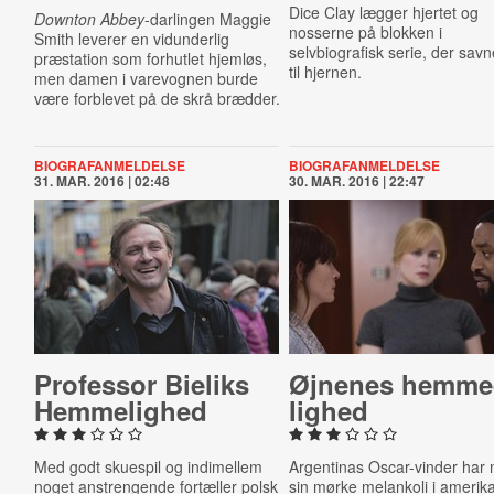
Dice Clay lægger hjertet og
Downton Abbey
-darlingen Maggie
nosserne på blokken i
Smith leverer en vidunderlig
selvbiografisk serie, der savne
præstation som forhutlet hjemløs,
til hjernen.
men damen i varevognen burde
være forblevet på de skrå brædder.
BIOGRAFANMELDELSE
BIOGRAFANMELDELSE
31. MAR. 2016 | 02:48
30. MAR. 2016 | 22:47
Professor Bieliks
Øjnenes hem­me
Hem­me­lig­hed
lig­hed
Med godt skuespil og indimellem
Argentinas Oscar-vinder har 
noget anstrengende fortæller polsk
sin mørke melankoli i amerik