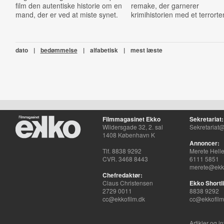
film den autentiske historie om en
remake, der garnerer
mand, der er ved at miste synet.
krimihistorien med et terrort
dato
|
bedømmelse
|
alfabetisk
|
mest læste
Filmmagasinet Ekko
Sekretariat:
Wildersgade 32, 2. sal
Sekretariat@
1408 København K
Annoncer:
Tlf. 8838 9292
Merete Hell
CVR. 3468 8443
6111 5851
merete@ekko
Chefredaktør:
Claus Christensen
Ekko Shortli
2729 0011
8838 9292
cc@ekkofilm.dk
cc@ekkofilm
Artikler og i