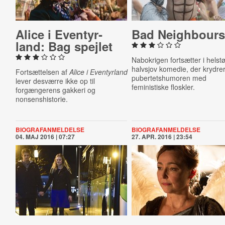
Alice i Even­tyr­
Bad Neig­h­bours
land: Bag spejlet
Nabokrigen fortsætter i helst
halvsjov komedie, der krydre
Fortsættelsen af
Alice i Eventyrland
pubertetshumoren med
lever desværre ikke op til
feministiske floskler.
forgængerens gakkeri og
nonsenshistorie.
BIOGRAFANMELDELSE
BIOGRAFANMELDELSE
04. MAJ 2016 | 07:27
27. APR. 2016 | 23:54