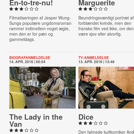
En-​to-​tre-​nu!
Mar­guer­ite
Filmatiseringen af Jesper Wung-
Beundringsværdigt portræt af
Sungs populære ungdomsroman
forblændet kvinde, men den
rammer indimellem noget ægte,
franske film ved ikke, om den
men den er for pæn og
være sjov eller alvorlig.
gammeldags.
BIOGRAFANMELDELSE
TV-ANMELDELSE
14. APR. 2016 | 00:54
13. APR. 2016 | 13:46
The Lady in the
Dice
Van
Den falmede kultkomiker An