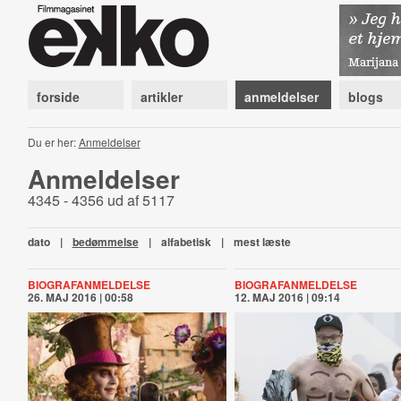
forside
artikler
anmeldelser
blogs
Du er her:
Anmeldelser
Anmeldelser
4345 - 4356 ud af 5117
dato
|
bedømmelse
|
alfabetisk
|
mest læste
BIOGRAFANMELDELSE
BIOGRAFANMELDELSE
26. MAJ 2016 | 00:58
12. MAJ 2016 | 09:14