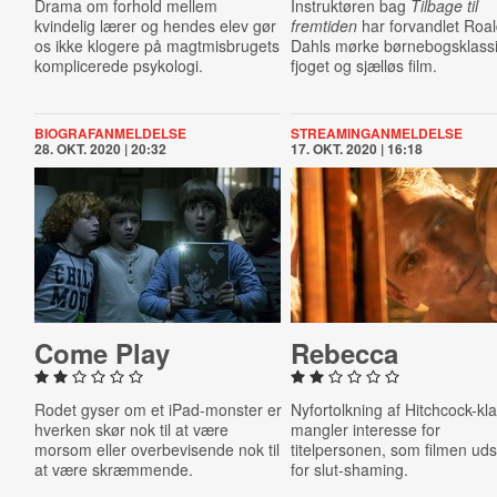
Drama om forhold mellem
Instruktøren bag
Tilbage til
kvindelig lærer og hendes elev gør
fremtiden
har forvandlet Roa
os ikke klogere på magtmisbrugets
Dahls mørke børnebogsklassik
komplicerede psykologi.
fjoget og sjælløs film.
BIOGRAFANMELDELSE
STREAMINGANMELDELSE
28. OKT. 2020 | 20:32
17. OKT. 2020 | 16:18
Come Play
Rebecca
Rodet gyser om et iPad-monster er
Nyfortolkning af Hitchcock-kl
hverken skør nok til at være
mangler interesse for
morsom eller overbevisende nok til
titelpersonen, som filmen ud
at være skræmmende.
for slut-shaming.