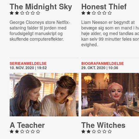
The Midnight Sky
Honest Thief
George Clooneys store Netflix-
Liam Neeson er begyndt at
satsning falder til jorden med
bevæge sig som en mand i h
forudsigeligt manuskript og
høje alder, og med tandløs ac
skuffende computereffekter.
kan selv 99 minutter føles s
evighed.
SERIEANMELDELSE
BIOGRAFANMELDELSE
10. NOV. 2020 | 19:52
29. OKT. 2020 | 10:36
A Teacher
The Witches