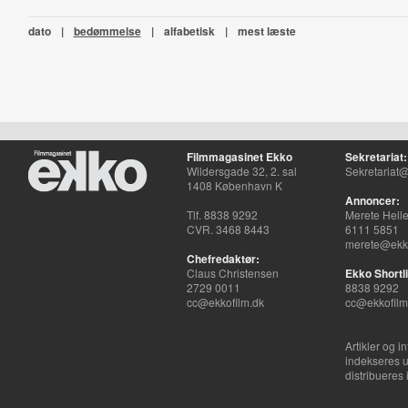
dato
|
bedømmelse
|
alfabetisk
|
mest læste
Filmmagasinet Ekko
Sekretariat:
Wildersgade 32, 2. sal
Sekretariat@
1408 København K
Annoncer:
Tlf. 8838 9292
Merete Hell
CVR. 3468 8443
6111 5851
merete@ekko
Chefredaktør:
Claus Christensen
Ekko Shortli
2729 0011
8838 9292
cc@ekkofilm.dk
cc@ekkofilm
Artikler og i
indekseres u
distribueres