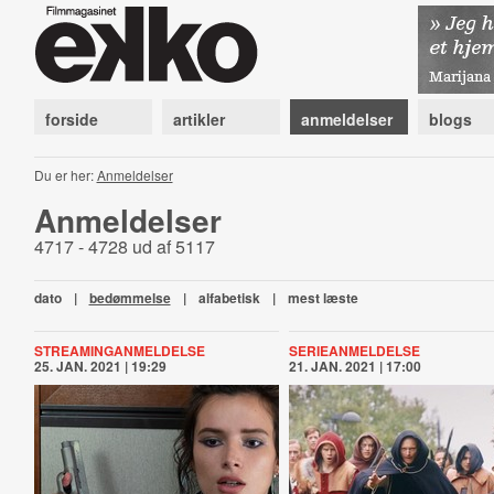
forside
artikler
anmeldelser
blogs
Du er her:
Anmeldelser
Anmeldelser
4717 - 4728 ud af 5117
dato
|
bedømmelse
|
alfabetisk
|
mest læste
STREAMINGANMELDELSE
SERIEANMELDELSE
25. JAN. 2021 | 19:29
21. JAN. 2021 | 17:00