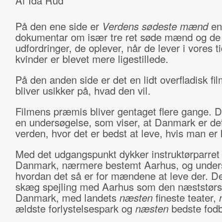
Af Ida Rud
På den ene side er
Verdens sødeste mænd
en
dokumentar om især tre ret søde mænd og de
udfordringer, de oplever, når de lever i vores ti
kvinder er blevet mere ligestillede.
På den anden side er det en lidt overfladisk fil
bliver usikker på, hvad den vil.
Filmens præmis bliver gentaget flere gange. De
en undersøgelse, som viser, at Danmark er det
verden, hvor det er bedst at leve, hvis man er
Med det udgangspunkt dykker instruktørparret 
Danmark, nærmere bestemt Aarhus, og under
hvordan det så er for mændene at leve der. De
skæg spejling med Aarhus som den næststørst
Danmark, med landets
næsten
fineste teater,
ældste forlystelsespark og
næsten
bedste fod