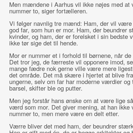
Men mændene i Aarhus vil ikke nøjes med at
nummer to, siger fortælleren.
Vi følger navnlig tre mænd: Ham, der vil være 
god far, som hun er mor. Ham, der beundrer 
kvinder, og ham, der er forelsket i sin bedste
ikke tør sige det til hende.
Mor er nummer et i forhold til børnene, når de
Det tror jeg, de færreste vil opponere imod, s
mange fædre nok gerne ville være mere ligesti
det område. Det må skære i hjertet at blive fra
ungerne, selv om far har moderne værdier og 
barsel, skifter ble og putter.
Men jeg forstår hans ønske om at være lige s
værd som mor. Det giver mening, at han ikke 
nummer to, men mere være en delt etter.
Værre bliver det med ham, der beundrer stærk
Han er gift med én, de er begge arkitekter og 