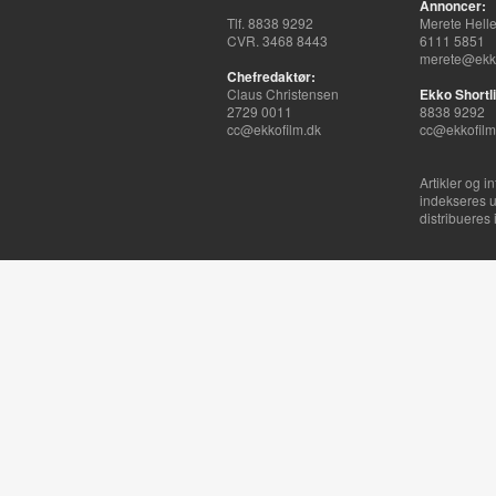
Annoncer:
Tlf. 8838 9292
Merete Hell
CVR. 3468 8443
6111 5851
merete@ekko
Chefredaktør:
Claus Christensen
Ekko Shortli
2729 0011
8838 9292
cc@ekkofilm.dk
cc@ekkofilm
Artikler og i
indekseres u
distribueres