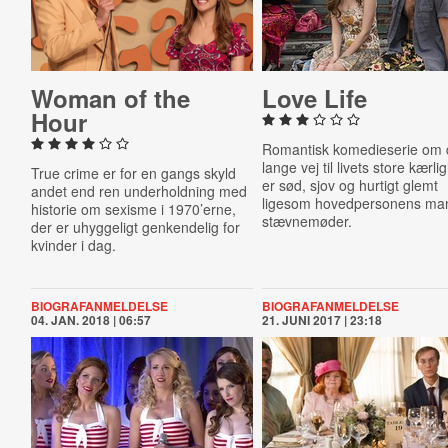
Woman of the
Love Life
Hour
Romantisk komedieserie om
lange vej til livets store kærl
True crime er for en gangs skyld
er sød, sjov og hurtigt glemt
andet end ren underholdning med
ligesom hovedpersonens ma
historie om sexisme i 1970’erne,
stævnemøder.
der er uhyggeligt genkendelig for
kvinder i dag.
BIOGRAFANMELDELSE
BIOGRAFANMELDELSE
04. JAN. 2018 | 06:57
21. JUNI 2017 | 23:18