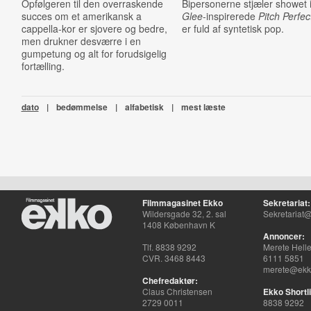
Opfølgeren til den overraskende
Bipersonerne stjæler showet 
succes om et amerikansk a
Glee
-inspirerede
Pitch Perfec
cappella-kor er sjovere og bedre,
er fuld af syntetisk pop.
men drukner desværre i en
gumpetung og alt for forudsigelig
fortælling.
dato
|
bedømmelse
|
alfabetisk
|
mest læste
Filmmagasinet Ekko
Sekretariat:
Wildersgade 32, 2. sal
Sekretariat@
1408 København K
Annoncer:
Tlf. 8838 9292
Merete Hell
CVR. 3468 8443
6111 5851
merete@ekko
Chefredaktør:
Claus Christensen
Ekko Shortli
2729 0011
8838 9292