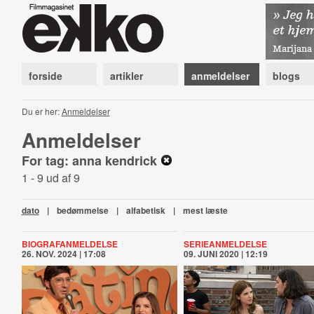
forside
artikler
anmeldelser
blogs
Du er her:
Anmeldelser
Anmeldelser
For tag: anna kendrick
1 - 9 ud af 9
dato
|
bedømmelse
|
alfabetisk
|
mest læste
BIOGRAFANMELDELSE
SERIEANMELDELSE
26. NOV. 2024 | 17:08
09. JUNI 2020 | 12:19