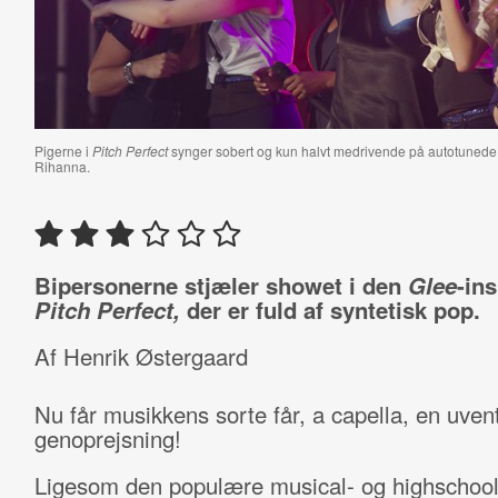
Pigerne i
Pitch Perfect
synger sobert og kun halvt medrivende på autotunede a 
Rihanna.
Bipersonerne stjæler showet i den
Glee
-in
Pitch Perfect,
der er fuld af syntetisk pop.
Af Henrik Østergaard
Nu får musikkens sorte får, a capella, en uven
genoprejsning!
Ligesom den populære musical- og highschool-