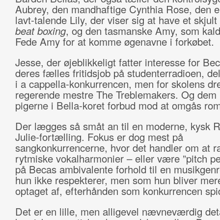
Aubrey, den mandhaftige Cynthia Rose, den e
lavt-talende Lily, der viser sig at have et skjult 
beat boxing
, og den tasmanske Amy, som kalde
Fede Amy for at komme øgenavne i forkøbet.
Jesse, der øjeblikkeligt fatter interesse for Be
deres fælles fritidsjob på studenterradioen, de
i a cappella-konkurrencen, men for skolens dr
regerende mestre The Treblemakers. Og dem 
pigerne i Bella-koret forbud mod at omgås rom
Der lægges så småt an til en moderne, kysk
Julie-fortælling. Fokus er dog mest på
sangkonkurrencerne, hvor det handler om at 
rytmiske vokalharmonier – eller være ”pitch pe
på Becas ambivalente forhold til en musikgen
hun ikke respekterer, men som hun bliver me
optaget af, efterhånden som konkurrencen spids
Det er en lille, men alligevel nævneværdig deta