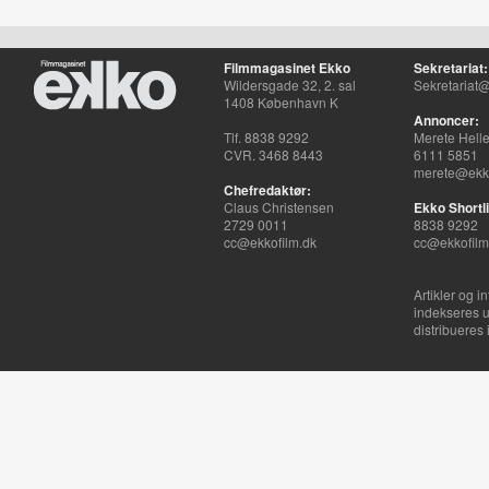
Filmmagasinet Ekko
Sekretariat:
Wildersgade 32, 2. sal
Sekretariat@
1408 København K
Annoncer:
Tlf. 8838 9292
Merete Hell
CVR. 3468 8443
6111 5851
merete@ekko
Chefredaktør:
Claus Christensen
Ekko Shortli
2729 0011
8838 9292
cc@ekkofilm.dk
cc@ekkofilm
Artikler og i
indekseres u
distribueres