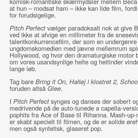
komisk-romantiske skærmydsler mellem Beca 
at hun – modsat ham – ikke kan lide film, fordi 
for forudsigelige.
Pitch Perfect
vælger paradoksalt nok at give B
ved ikke at afvige en millimeter fra de snesevi
talentkonkurrencefilm, der som en undergenre t
ungdomskomedien med jævne mellemrum spire
Hollywood, og hvor den dramaturgiske motor b
om vores usandsynlige helte og heltinder vinde
lange løb.
Tag bare
Bring it On, Halløj i klostret 2,
Schoo
foruden altså
Glee
.
I
Pitch Perfect
synges og danses der sobert og
medrivende på de auto-tunede a capella-versi
pophits fra Ace of Base til Rihanna. Mash-up
er skabt specielt til filmen, og de er solide ør
men også syntetisk, glaseret pop.