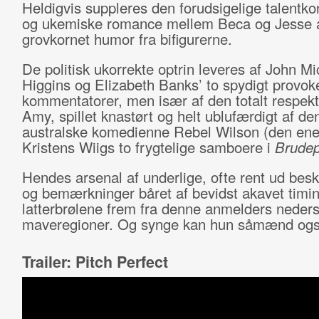
Heldigvis suppleres den forudsigelige talentk
og ukemiske romance mellem Beca og Jesse 
grovkornet humor fra bifigurerne.
De politisk ukorrekte optrin leveres af John Mi
Higgins og Elizabeth Banks’ to spydigt provo
kommentatorer, men især af den totalt respek
Amy, spillet knastørt og helt ublufærdigt af den
australske komedienne Rebel Wilson (den ene
Kristens Wiigs to frygtelige samboere i
Brudep
Hendes arsenal af underlige, ofte rent ud besk
og bemærkninger båret af bevidst akavet timin
latterbrølene frem fra denne anmelders neders
maveregioner. Og synge kan hun såmænd ogs
Trailer: Pitch Perfect