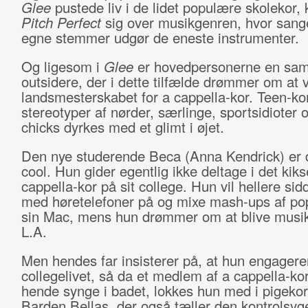
Glee
pustede liv i de lidet populære skolekor, 
Pitch Perfect
sig over musikgenren, hvor sang
egne stemmer udgør de eneste instrumenter.
Og ligesom i
Glee
er hovedpersonerne en saml
outsidere, der i dette tilfælde drømmer om at 
landsmesterskabet for a cappella-kor. Teen-k
stereotyper af nørder, særlinge, sportsidioter 
chicks dyrkes med et glimt i øjet.
Den nye studerende Beca (Anna Kendrick) er d
cool. Hun gider egentlig ikke deltage i det kik
cappella-kor på sit college. Hun vil hellere sidd
med høretelefoner på og mixe mash-ups af p
sin Mac, mens hun drømmer om at blive musik
L.A.
Men hendes far insisterer på, at hun engagerer
collegelivet, så da et medlem af a cappella-ko
hende synge i badet, lokkes hun med i pigeko
Barden Bellas, der også tæller den kontrolsyg