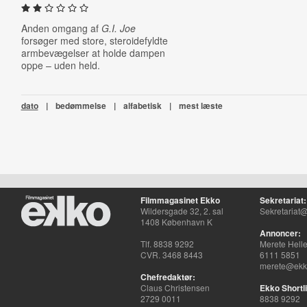
Anden omgang af
G.I. Joe
forsøger med store, steroidefyldte
armbevægelser at holde dampen
oppe – uden held.
dato
|
bedømmelse
|
alfabetisk
|
mest læste
Filmmagasinet Ekko
Sekretariat:
Wildersgade 32, 2. sal
Sekretariat@
1408 København K
Annoncer:
Tlf. 8838 9292
Merete Hell
CVR. 3468 8443
6111 5851
merete@ekko
Chefredaktør:
Claus Christensen
Ekko Shortli
2729 0011
8838 9292