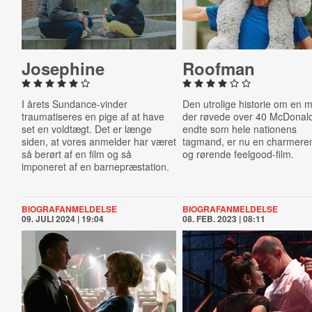
Josephine
Roofman
I årets Sundance-vinder
Den utrolige historie om en 
traumatiseres en pige af at have
der røvede over 40 McDonald
set en voldtægt. Det er længe
endte som hele nationens
siden, at vores anmelder har været
tagmand, er nu en charmere
så berørt af en film og så
og rørende feelgood-film.
imponeret af en barnepræstation.
BIOGRAFANMELDELSE
BIOGRAFANMELDELSE
09. JULI 2024 | 19:04
08. FEB. 2023 | 08:11