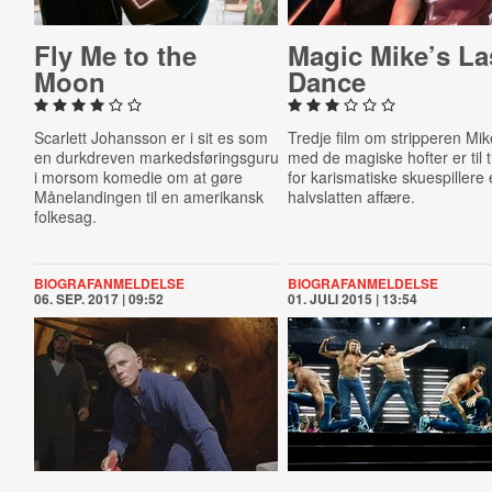
Fly Me to the
Magic Mike’s La
Moon
Dance
Scarlett Johansson er i sit es som
Tredje film om stripperen Mi
en durkdreven markedsføringsguru
med de magiske hofter er til 
i morsom komedie om at gøre
for karismatiske skuespillere
Månelandingen til en amerikansk
halvslatten affære.
folkesag.
BIOGRAFANMELDELSE
BIOGRAFANMELDELSE
06. SEP. 2017 | 09:52
01. JULI 2015 | 13:54