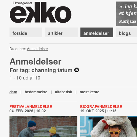
forside
artikler
anmeldelser
blogs
Du er her:
Anmeldelser
Anmeldelser
For tag: channing tatum
1 - 10 ud af 10
dato
|
bedømmelse
|
alfabetisk
|
mest læste
FESTIVALANMELDELSE
BIOGRAFANMELDELSE
04. FEB. 2026 | 10:02
19. OKT. 2025 | 11:15