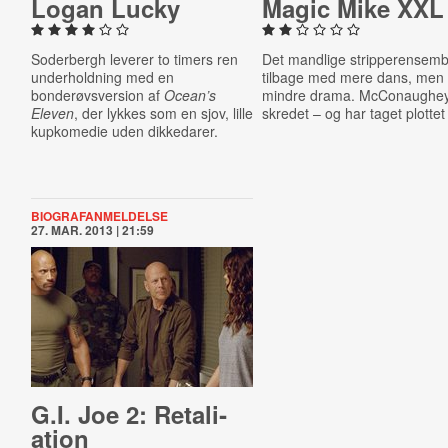
Logan Lucky
Magic Mike XXL
Soderbergh leverer to timers ren
Det mandlige stripperensemb
underholdning med en
tilbage med mere dans, men
bonderøvsversion af
Ocean’s
mindre drama. McConaughey
Eleven
, der lykkes som en sjov, lille
skredet – og har taget plotte
kupkomedie uden dikkedarer.
BIOGRAFANMELDELSE
27. MAR. 2013 | 21:59
G.I. Joe 2: Re­tali­
ation