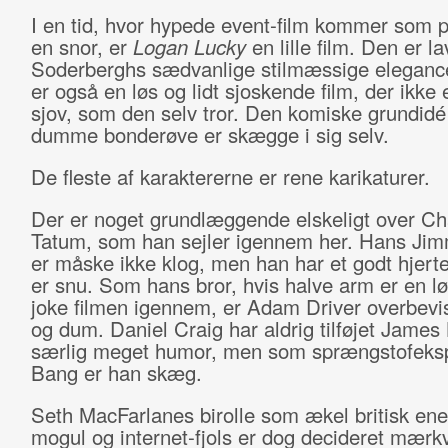
I en tid, hvor hypede event-film kommer som p
en snor, er
Logan Lucky
en lille film. Den er l
Soderberghs sædvanlige stilmæssige eleganc
er også en løs og lidt sjoskende film, der ikke 
sjov, som den selv tror. Den komiske grundidé 
dumme bonderøve er skægge i sig selv.
De fleste af karaktererne er rene karikaturer.
Der er noget grundlæggende elskeligt over C
Tatum, som han sejler igennem her. Hans Ji
er måske ikke klog, men han har et godt hjert
er snu. Som hans bror, hvis halve arm er en l
joke filmen igennem, er Adam Driver overbevi
og dum. Daniel Craig har aldrig tilføjet James
særlig meget humor, men som sprængstofeks
Bang er han skæg.
Seth MacFarlanes birolle som ækel britisk ener
mogul og internet-fjols er dog decideret mærk