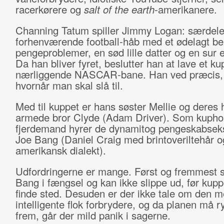
racerkørere og
salt of the earth
-amerikanere.
Channing Tatum spiller Jimmy Logan: særdel
forhenværende football-håb med et ødelagt be
pengeproblemer, en sød lille datter og en sur 
Da han bliver fyret, beslutter han at lave et k
nærliggende NASCAR-bane. Han ved præcis, 
hvornår man skal slå til.
Med til kuppet er hans søster Mellie og deres
armede bror Clyde (Adam Driver). Som kupho
fjerdemand hyrer de dynamitog pengeskabsek
Joe Bang (Daniel Craig med brintoveriltehår o
amerikansk dialekt).
Udfordringerne er mange. Først og fremmest s
Bang i fængsel og kan ikke slippe ud, før kupp
finde sted. Desuden er der ikke tale om den m
intelligente flok forbrydere, og da planen må r
frem, går der mild panik i sagerne.