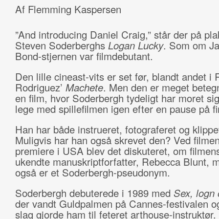
Af Flemming Kaspersen
”And introducing Daniel Craig,” står der på plak
Steven Soderberghs
Logan Lucky
. Som om J
Bond-stjernen var filmdebutant.
Den lille cineast-vits er set før, blandt andet i
Rodriguez’
Machete
. Men den er meget beteg
en film, hvor Soderbergh tydeligt har moret si
lege med spillefilmen igen efter en pause på fi
Han har både instrueret, fotograferet og klippe
Muligvis har han også skrevet den? Ved filme
premiere i USA blev det diskuteret, om filmen
ukendte manuskriptforfatter, Rebecca Blunt, m
også er et Soderbergh-pseudonym.
Soderbergh debuterede i 1989 med
Sex, logn 
der vandt Guldpalmen på Cannes-festivalen o
slag gjorde ham til feteret arthouse-instruktør