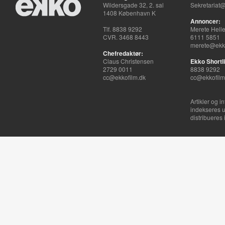
Wildersgade 32, 2. sal
Sekretariat@
1408 København K
Annoncer:
Tlf. 8838 9292
Merete Hell
CVR. 3468 8443
6111 5851
merete@ekko
Chefredaktør:
Claus Christensen
Ekko Shortli
2729 0011
8838 9292
cc@ekkofilm.dk
cc@ekkofilm
Artikler og i
indekseres u
distribueres