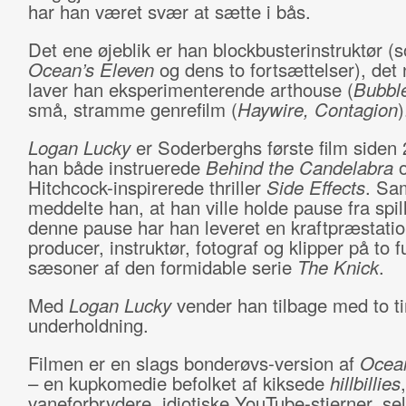
har han været svær at sætte i bås.
Det ene øjeblik er han blockbusterinstruktør 
Ocean’s Eleven
og dens to fortsættelser), det
laver han eksperimenterende arthouse (
Bubbl
små, stramme genrefilm (
Haywire, Contagion
)
Logan Lucky
er Soderberghs første film siden
han både instruerede
Behind the Candelabra
Hitchcock-inspirerede thriller
Side Effects
. Sa
meddelte han, at han ville holde pause fra spill
denne pause har han leveret en kraftpræstati
producer, instruktør, fotograf og klipper på to f
sæsoner af den formidable serie
The Knick
.
Med
Logan Lucky
vender han tilbage med to t
underholdning.
Filmen er en slags bonderøvs-version af
Ocean
– en kupkomedie befolket af kiksede
hillbillies
,
vaneforbrydere, idiotiske YouTube-stjerner, s