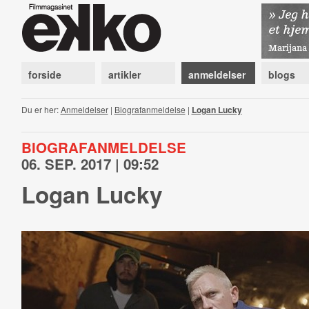
forside
artikler
anmeldelser
blogs
Du er her:
Anmeldelser
|
Biografanmeldelse
|
Logan Lucky
BIOGRAFANMELDELSE
06. SEP. 2017 | 09:52
Logan Lucky