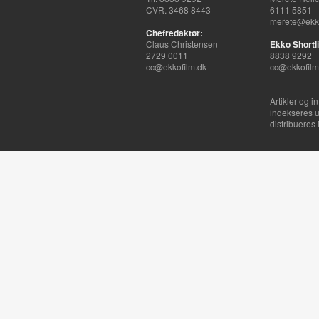
CVR. 3468 8443
6111 5851
merete@ekko
Chefredaktør:
Claus Christensen
Ekko Shortli
2729 0011
8838 9292
cc@ekkofilm.dk
cc@ekkofilm
Artikler og i
indekseres u
distribueres