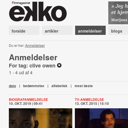
forside
artikler
anmeldelser
blogs
Du er her:
Anmeldelser
Anmeldelser
For tag: clive owen
1 - 4 ud af 4
dato
|
bedømmelse
|
alfabetisk
|
mest læste
BIOGRAFANMELDELSE
TV-ANMELDELSE
10. OKT. 2019 | 09:41
13. OKT. 2015 | 15:10