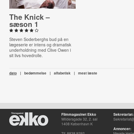
The Knick –
sæson 1
Steven Soderberghs bud på en
lægeserie er intens og dramatisk
underholdning med Clive Owen i
sit livs hovedrolle.
dato
|
bedømmelse
|
alfabetisk
|
mest læste
Filmmagasinet Ekko
Sekretariat:
Wildersgade 32, 2. sal
Sekretariat@
1408 København K
Annoncer:
Tlf. 8838 9292
Merete Hell