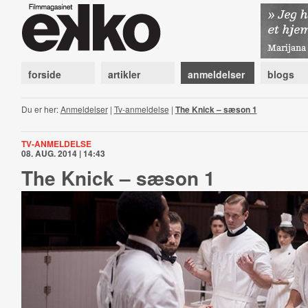
forside
artikler
anmeldelser
blogs
Du er her:
Anmeldelser
|
Tv-anmeldelse
|
The Knick – sæson 1
TV-ANMELDELSE
08. AUG. 2014 | 14:43
The Knick – sæson 1