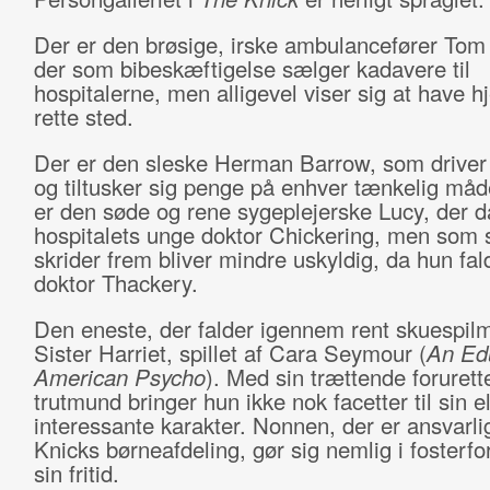
Der er den brøsige, irske ambulancefører Tom
der som bibeskæftigelse sælger kadavere til
hospitalerne, men alligevel viser sig at have hj
rette sted.
Der er den sleske Herman Barrow, som driver 
og tiltusker sig penge på enhver tænkelig måd
er den søde og rene sygeplejerske Lucy, der d
hospitalets unge doktor Chickering, men som 
skrider frem bliver mindre uskyldig, da hun fal
doktor Thackery.
Den eneste, der falder igennem rent skuespil
Sister Harriet, spillet af Cara Seymour (
An Ed
American Psycho
). Med sin trættende forurett
trutmund bringer hun ikke nok facetter til sin el
interessante karakter. Nonnen, der er ansvarli
Knicks børneafdeling, gør sig nemlig i fosterfor
sin fritid.