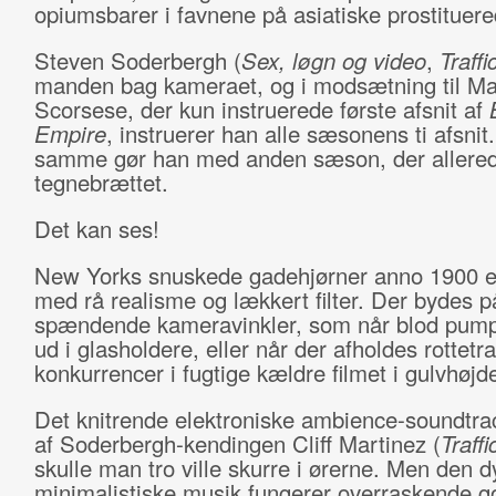
opiumsbarer i favnene på asiatiske prostituere
Steven Soderbergh (
Sex, løgn og video
,
Traffi
manden bag kameraet, og i modsætning til Ma
Scorsese, der kun instruerede første afsnit af
Empire
, instruerer han alle sæsonens ti afsnit
samme gør han med anden sæson, der allered
tegnebrættet.
Det kan ses!
New Yorks snuskede gadehjørner anno 1900 er
med rå realisme og lækkert filter. Der bydes p
spændende kameravinkler, som når blod pump
ud i glasholdere, eller når der afholdes rottet
konkurrencer i fugtige kældre filmet i gulvhøjd
Det knitrende elektroniske ambience-soundtra
af Soderbergh-kendingen Cliff Martinez (
Traffi
skulle man tro ville skurre i ørerne. Men den d
minimalistiske musik fungerer overraskende 