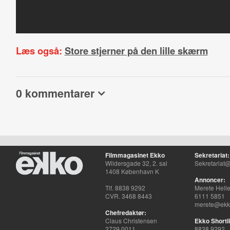
Læs også:
Store stjerner på den lille skærm
0 kommentarer
Filmmagasinet Ekko
Sekretariat:
Wildersgade 32, 2. sal
Sekretariat@
1408 København K
Annoncer:
Tlf. 8838 9292
Merete Hell
CVR. 3468 8443
6111 5851
merete@ekko
Chefredaktør:
Claus Christensen
Ekko Shortli
2729 0011
8838 9292