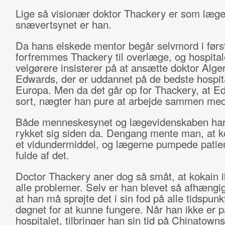
Lige så visionær doktor Thackery er som læge,
snævertsynet er han.
Da hans elskede mentor begår selvmord i først
forfremmes Thackery til overlæge, og hospital
velgørere insisterer på at ansætte doktor Alge
Edwards, der er uddannet på de bedste hospita
Europa. Men da det går op for Thackery, at E
sort, nægter han pure at arbejde sammen me
Både menneskesynet og lægevidenskaben har 
rykket sig siden da. Dengang mente man, at k
et vidundermiddel, og lægerne pumpede patie
fulde af det.
Doctor Thackery aner dog så småt, at kokain i
alle problemer. Selv er han blevet så afhængig 
at han må sprøjte det i sin fod på alle tidspunk
døgnet for at kunne fungere. Når han ikke er p
hospitalet, tilbringer han sin tid på Chinatowns