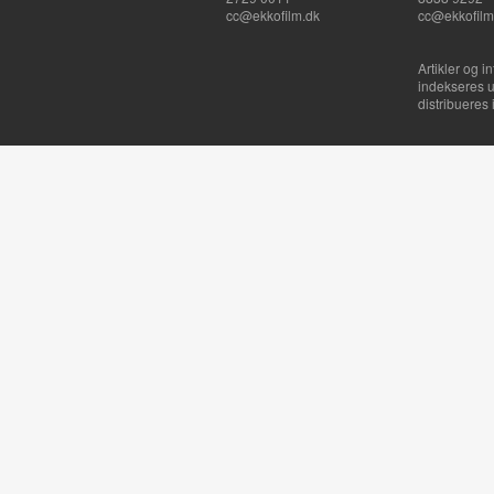
cc@ekkofilm.dk
cc@ekkofilm
Artikler og i
indekseres u
distribueres