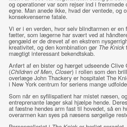
og operationer var som rejser ind i fremmede
egne. Man anede ikke, hvad der ventede, og o
konsekvenserne fatale.
Vi er i en verden, hvor selv blindtarmen er en f
fætter, som lægerne har svært ved at håndtere
gengæld er de drevet af en ekstrem nysgerrig
kreativitet, og den kombination gør
The Knick
t
mægtigt interessant bekendtskab.
Anført af en bister og hærget udseende Cliv
(
Children of Men
,
Closer
) i rollen som den bril
overlæge John Thackery er hospitalet The Kn
i New York centrum for seriens mange udfolde
Som når en syfilispatient har mistet næsen, o
entreprenante læger skal hjælpe hende. Deres
at fæstne hendes arm fast til hovedet, så en h
overarmen kan syes på næsens sørgelige rest
Persongalleriet i
The Knick
er herligt spraglet.