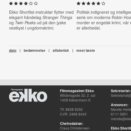
Ekko Shortlist-instruktør flytter med
Politisk indigneret og intellige
elegant håndelag
Stranger Things
serie om moderne Robin Ho
og
Twin Peaks
ud på den jyske
morder er engelsk krimi, når
vestkyst i ungdomskrimi.
er allerbedst.
dato
|
bedømmelse
|
alfabetisk
|
mest læste
Filmmagasinet Ekko
Sekretariat:
Wildersgade 32, 2. sal
Sekretariat@
1408 København K
Annoncer:
Tlf. 8838 9292
Merete Hell
CVR. 3468 8443
6111 5851
merete@ekko
Chefredaktør:
Claus Christensen
Ekko Shortli