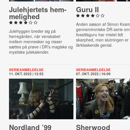
Ju­le­hjer­tets hem­
Guru II
me­lig­hed
Anden sæson af Simon Kva
gennemironiske DR-serie om
Julehyggen breder sig på
livsstilsguru har mistet lidt
herregården, når venskabet
skarphed, men slutningen er
mellem mennesker og nisser
lårklaskende genial.
sættes på prøve i DR’s magiske og
mystiske julekalender.
SERIEANMELDELSE
SERIEANMELDELSE
11. OKT. 2022 | 12:52
07. OKT. 2022 | 16:09
Nordland ’99
Sherwood