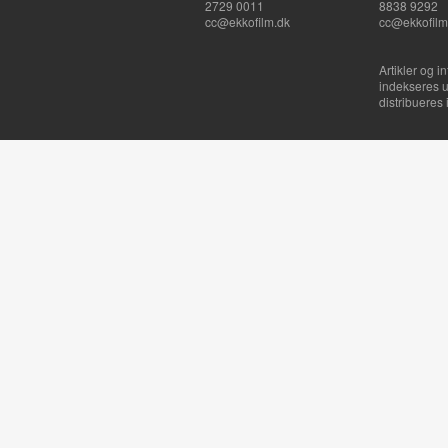
2729 0011
8838 9292
cc@ekkofilm.dk
cc@ekkofilm
Artikler og i
indekseres u
distribueres