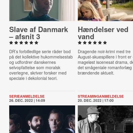
Slave af Danmark
Hændelser ved
– afsnit 3
vand
DR’s forbilledlige serie råder bod
Dragende noir-krimi med tre
på det kollektive hukommelsestab
August-skuespillere i front er 
og udfordrer danskernes
mageløst iscenesat drama, d
selvopfattelse som moralsk
det smågeniale romanforlæg
overlegne, skriver forsker med
brændende aktuelt.
speciale i dekolonial teori.
SERIEANMELDELSE
STREAMINGANMELDELSE
26. DEC. 2022 | 14:09
20. DEC. 2022 | 17:00