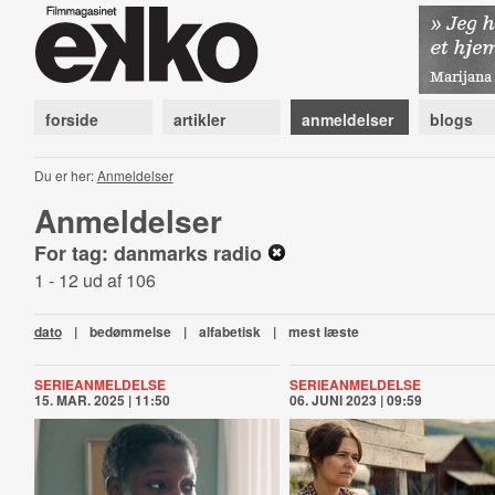
forside
artikler
anmeldelser
blogs
Du er her:
Anmeldelser
Anmeldelser
For tag: danmarks radio
1 - 12 ud af 106
dato
|
bedømmelse
|
alfabetisk
|
mest læste
SERIEANMELDELSE
SERIEANMELDELSE
15. MAR. 2025 | 11:50
06. JUNI 2023 | 09:59