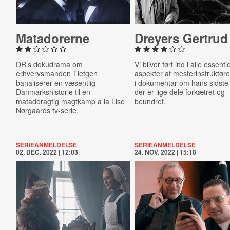
Ma­ta­do­rer­ne
Dreyers Gertrud
DR’s dokudrama om
Vi bliver ført ind i alle essenti
erhvervsmanden Tietgen
aspekter af mesterinstruktøre
banaliserer en væsentlig
i dokumentar om hans sidste 
Danmarkshistorie til en
der er lige dele forkætret og
matadoragtig magtkamp a la Lise
beundret.
Nørgaards tv-serie.
SERIEANMELDELSE
SERIEANMELDELSE
02. DEC. 2022 | 12:03
24. NOV. 2022 | 15:18