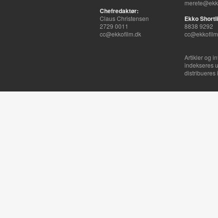
merete@ekko
Chefredaktør:
Claus Christensen
Ekko Shortli
2729 0011
8838 9292
cc@ekkofilm.dk
cc@ekkofilm
Artikler og i
indekseres u
distribueres