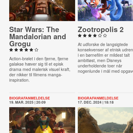
Star Wars: The
Zoo­tro­po­lis 2
Man­dal­o­ri­an and
Grogu
At udforske de langsigtede
konsekvenser af etnisk udre
i en børnefilm er mildest talt
Action-brølet i den fjerne, fjerne
ambitiøst, men Disneys
galakse hæver sig til et episk
underholdende toer når
drama med malerisk visuel kraft,
nogenlunde i mål med opgav
der nikker til filmens manga-
inspiration.
BIOGRAFANMELDELSE
BIOGRAFANMELDELSE
19. MAR. 2025 | 20:09
17. DEC. 2024 | 18:18