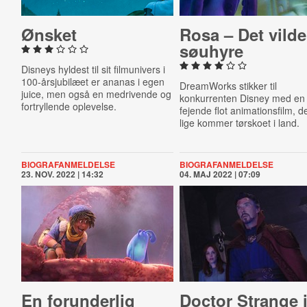
Ønsket
Rosa – Det vilde
søuhyre
Disneys hyldest til sit filmunivers i
100-årsjubilæet er ananas i egen
DreamWorks stikker til
juice, men også en medrivende og
konkurrenten Disney med en
fortryllende oplevelse.
fejende flot animationsfilm, d
lige kommer tørskoet i land.
BIOGRAFANMELDELSE
BIOGRAFANMELDELSE
23. NOV. 2022 | 14:32
04. MAJ 2022 | 07:09
En forun­der­lig
Doctor Strange 