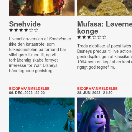
Snehvide
Mufasa: Løvern
konge
Liveaction-version af
Snehvide
er
ikke den katastrofe, som
Trods øjeblikke af poesi føles
folkedomstolen på forhånd har
Disneys prequal til live action
villet gøre filmen til, og vil
genindspilningen af klassiker
forhåbentlig skabe fornyet
1994 som en kopi af en kopi 
interesse for Walt Disneys
rigtigt god tegnefilm.
håndtegnede genistreg.
BIOGRAFANMELDELSE
BIOGRAFANMELDELSE
06. DEC. 2023 | 22:00
28. JUNI 2023 | 21:30