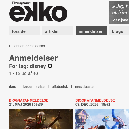
forside
artikler
anmeldelser
blogs
Du er her:
Anmeldelser
Anmeldelser
For tag: disney
1 - 12 ud af 46
dato
|
bedømmelse
|
alfabetisk
|
mest læste
BIOGRAFANMELDELSE
BIOGRAFANMELDELSE
21. MAJ 2026 | 09:39
03. DEC. 2025 | 18:52