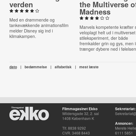
verden
the Mul­ti­verse o
Madness
Med en drømmende og
tankevækkende animationsfilm
Marvels kompetente kræfter 
melder Disney sig ind i
veloplagt helt ud i multiverset 
klimakampen.
stileksperiment, der både
fremkalder grin og gys, men 
trænger dybere ned i følelser
dato
|
bedømmelse
|
alfabetisk
|
mest læste
Filmmagasinet Ekko
Sekretariat:
Wildersgade 32, 2. sal
Sekretariat@
1408 København K
Annoncer:
Tlf. 8838 9292
Merete Hell
CVR. 3468 8443
6111 5851