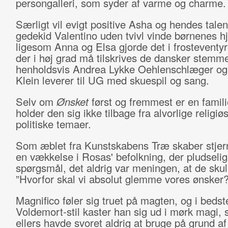
persongalleri, som syder af varme og charme
Særligt vil evigt positive Asha og hendes tale
gedekid Valentino uden tvivl vinde børnenes hj
ligesom Anna og Elsa gjorde det i frosteventyr
der i høj grad må tilskrives de dansker stemm
henholdsvis Andrea Lykke Oehlenschlæger og
Klein leverer til UG med skuespil og sang.
Selv om
Ønsket
først og fremmest er en famili
holder den sig ikke tilbage fra alvorlige religiø
politiske temaer.
Som æblet fra Kunstskabens Træ skaber stjer
en vækkelse i Rosas' befolkning, der pludselig 
spørgsmål, det aldrig var meningen, at de skulle
”Hvorfor skal vi absolut glemme vores ønsker
Magnifico føler sig truet på magten, og i bedst
Voldemort-stil kaster han sig ud i mørk magi,
ellers havde svoret aldrig at bruge på grund a