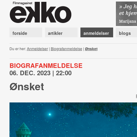
forside
artikler
anmeldelser
blogs
Du er her:
Anmeldelser
|
Biografanmeldelse
|
Ønsket
BIOGRAFANMELDELSE
06. DEC. 2023 | 22:00
Ønsket