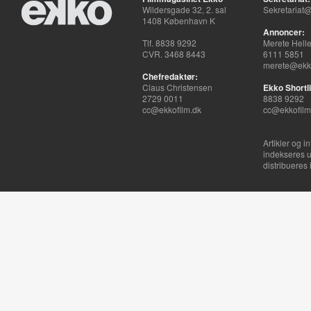
Wildersgade 32, 2. sal
Sekretariat@
1408 København K
Annoncer:
Tlf. 8838 9292
Merete Hell
CVR. 3468 8443
6111 5851
merete@ekko
Chefredaktør:
Claus Christensen
Ekko Shortli
2729 0011
8838 9292
cc@ekkofilm.dk
cc@ekkofilm
Artikler og i
indekseres u
distribueres