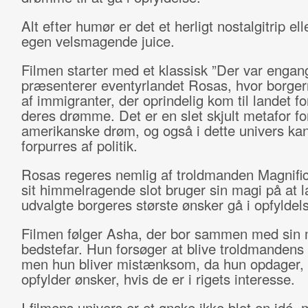
Alt efter humør er det et herligt nostalgitrip el
egen velsmagende juice.
Filmen starter med et klassisk ”Der var enga
præsenterer eventyrlandet Rosas, hvor borger
af immigranter, der oprindelig kom til landet fo
deres drømme. Det er en slet skjult metafor fo
amerikanske drøm, og også i dette univers k
forpurres af politik.
Rosas regeres nemlig af troldmanden Magnifico
sit himmelragende slot bruger sin magi på at 
udvalgte borgeres største ønsker gå i opfyldel
Filmen følger Asha, der bor sammen med sin 
bedstefar. Hun forsøger at blive troldmandens 
men hun bliver mistænksom, da hun opdager, 
opfylder ønsker, hvis de er i rigets interesse.
I filmens univers er et ønske ikke blot en idé,