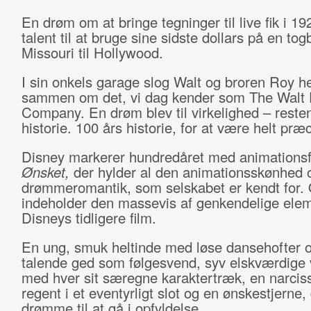
En drøm om at bringe tegninger til live fik i 19
talent til at bruge sine sidste dollars på en togb
Missouri til Hollywood.
I sin onkels garage slog Walt og broren Roy he
sammen om det, vi dag kender som The Walt 
Company. En drøm blev til virkelighed – reste
historie. 100 års historie, for at være helt præ
Disney markerer hundredåret med animationsf
Ønsket,
der hylder al den animationsskønhed 
drømmeromantik, som selskabet er kendt for.
indeholder den massevis af genkendelige elem
Disneys tidligere film.
En ung, smuk heltinde med løse dansehofter 
talende ged som følgesvend, syv elskværdige
med hver sit særegne karaktertræk, en narciss
regent i et eventyrligt slot og en ønskestjerne,
drømme til at gå i opfyldelse.