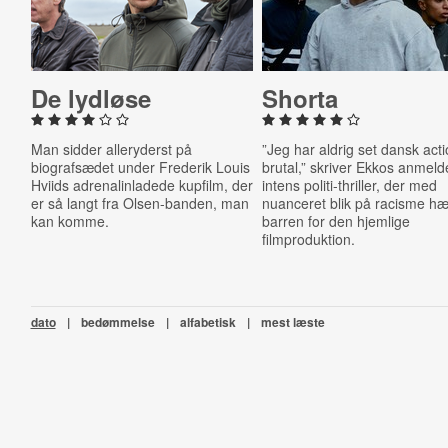
De lydløse
Shorta
Man sidder alleryderst på
”Jeg har aldrig set dansk act
biografsædet under Frederik Louis
brutal,” skriver Ekkos anmel
Hviids adrenalinladede kupfilm, der
intens politi-thriller, der med
er så langt fra Olsen-banden, man
nuanceret blik på racisme h
kan komme.
barren for den hjemlige
filmproduktion.
dato
|
bedømmelse
|
alfabetisk
|
mest læste