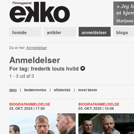
forside
artikler
anmeldelser
blogs
Du er her:
Anmeldelser
Anmeldelser
For tag: frederik louis hviid
1 - 3 ud af 3
dato
|
bedømmelse
|
alfabetisk
|
mest læste
BIOGRAFANMELDELSE
BIOGRAFANMELDELSE
22. OKT. 2024 | 17:50
03. OKT. 2020 | 10:06