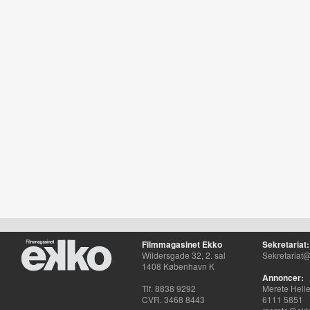
Filmmagasinet Ekko
Sekretariat:
Wildersgade 32, 2. sal
Sekretariat@
1408 København K
Annoncer:
Tlf. 8838 9292
Merete Hell
CVR. 3468 8443
6111 5851