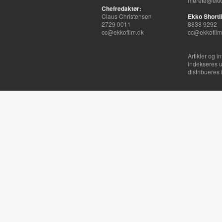
merete@ekko
Chefredaktør:
Claus Christensen
Ekko Shortli
2729 0011
8838 9292
cc@ekkofilm.dk
cc@ekkofilm
Artikler og i
indekseres u
distribueres