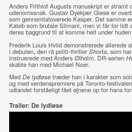
Anders Frithiof Augusts manuskript er stramt 
udenomssnak. Gustav Dyekjær Giese er over
som gennemtatoverede Kasper. Det samme e
Kateb som brutale Slimani, men vi får for lidt 
deres baggrund til at komme helt under huden
Frederik Louis Hviid demonstrerede allerede si
i debuten, den rå politi-thriller
Shorta
, som ha
instruerede med Anders Ølholm. DR-serien
H
skabte han med Michael Noer.
Med
De lydløse
træder han i karakter som solo
og med verdenspremiere på Toronto-festivalen
udlandet forståeligt fået øjnene op for hans fo
Trailer: De lydløse