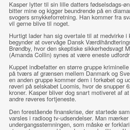
Kasper lytter til sin lille datters fødselsdags-
bitter mine og kigger beundrende på en diamant
svogers smykkeforretning. Han kommer fra sv
vil gerne blive til noget.
Hurtigt lader han sig overtale til at medvirke i
begynder at overvåge Dansk Værdihåndterings 
Brøndby, hvor den skeptiske sikkerhedsvagt M
(Amanda Collin) synes at være eneste udfordr
Kuppet indbefatter en større gruppe kriminelle
på tværs af grænsen mellem Danmark og Sve
en anden gruppe kommer dem i forkøbet og ud
røveri på selskabet Loomis, hvor de snupper 6
kroner. Kasper bliver dog snart motiveret af a
andre røveres fortjeneste.
Den forestående finanskrise, der startede sam
varsles i radioog tv-udsendelser. Man mærker 
undergangsstemningen, som måske er forklari