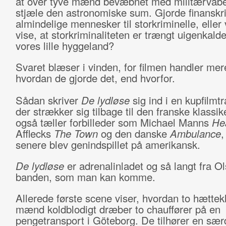
at over tyve mænd bevæbnet med militærvåben
stjæle den astronomiske sum. Gjorde finanskr
almindelige mennesker til storkriminelle, eller v
vise, at storkriminaliteten er trængt uigenkaldel
vores lille hyggeland?
Svaret blæser i vinden, for filmen handler me
hvordan de gjorde det, end hvorfor.
Sådan skriver
De lydløse
sig ind i en kupfilmtr
der strækker sig tilbage til den franske klassi
også tæller forbilleder som Michael Manns
He
Afflecks
The Town
og den danske
Ambulance
,
senere blev genindspillet på amerikansk.
De lydløse
er adrenalinladet og så langt fra O
banden, som man kan komme.
Allerede første scene viser, hvordan to hætte
mænd koldblodigt dræber to chauffører på en
pengetransport i Göteborg. De tilhører en sær