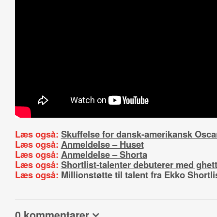
Læs også:
Skuffelse for dansk-amerikansk Oscar
Læs også:
Anmeldelse – Huset
Læs også:
Anmeldelse – Shorta
Læs også:
Shortlist-talenter debuterer med ghe
Læs også:
Millionstøtte til talent fra Ekko Shortli
0 kommentarer