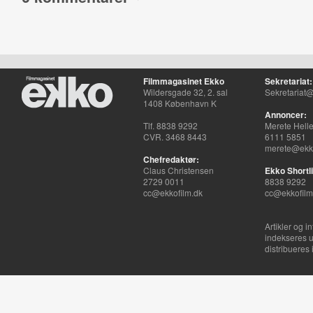
Filmmagasinet Ekko
Sekretariat:
Wildersgade 32, 2. sal
Sekretariat@
1408 København K
Annoncer:
Tlf. 8838 9292
Merete Hell
CVR. 3468 8443
6111 5851
merete@ekko
Chefredaktør:
Claus Christensen
Ekko Shortli
2729 0011
8838 9292
cc@ekkofilm.dk
cc@ekkofilm
Artikler og i
indekseres u
distribueres