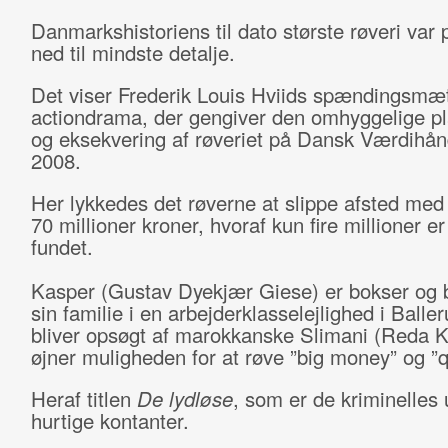
Danmarkshistoriens til dato største røveri var 
ned til mindste detalje.
Det viser Frederik Louis Hviids spændingsmæ
actiondrama, der gengiver den omhyggelige p
og eksekvering af røveriet på Dansk Værdihånd
2008.
Her lykkedes det røverne at slippe afsted me
70 millioner kroner, hvoraf kun fire millioner er
fundet.
Kasper (Gustav Dyekjær Giese) er bokser og
sin familie i en arbejderklasselejlighed i Balle
bliver opsøgt af marokkanske Slimani (Reda K
øjner muligheden for at røve ”big money” og ”q
Heraf titlen
De lydløse
, som er de kriminelles 
hurtige kontanter.