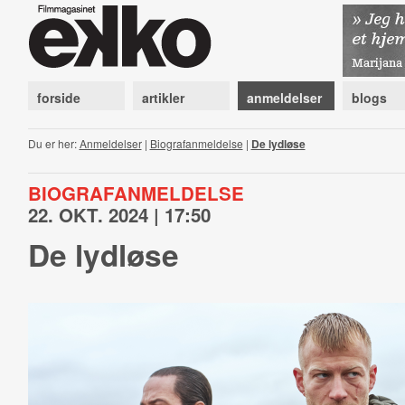
forside
artikler
anmeldelser
blogs
Du er her:
Anmeldelser
|
Biografanmeldelse
|
De lydløse
BIOGRAFANMELDELSE
22. OKT. 2024 | 17:50
De lydløse