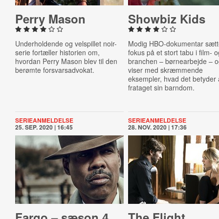
Perry Mason
Showbiz Kids
Underholdende og velspillet noir-
Modig HBO-dokumentar sætt
serie fortæller historien om,
fokus på et stort tabu i film- o
hvordan Perry Mason blev til den
branchen – børnearbejde – 
berømte forsvarsadvokat.
viser med skræmmende
eksempler, hvad det betyder 
frataget sin barndom.
SERIEANMELDELSE
SERIEANMELDELSE
25. SEP. 2020 | 16:45
28. NOV. 2020 | 17:36
Fargo – sæson 4
The Flight