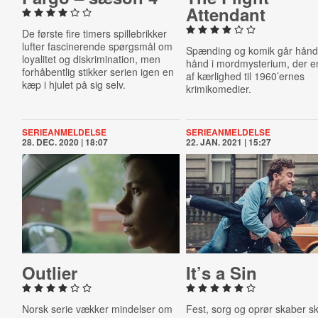
Attendant
De første fire timers spillebrikker
lufter fascinerende spørgsmål om
Spænding og komik går hånd
loyalitet og diskrimination, men
hånd i mordmysterium, der 
forhåbentlig stikker serien igen en
af kærlighed til 1960’ernes
kæp i hjulet på sig selv.
krimikomedier.
SERIEANMELDELSE
SERIEANMELDELSE
28. DEC. 2020 | 18:07
22. JAN. 2021 | 15:27
Outlier
It’s a Sin
Norsk serie vækker mindelser om
Fest, sorg og oprør skaber s