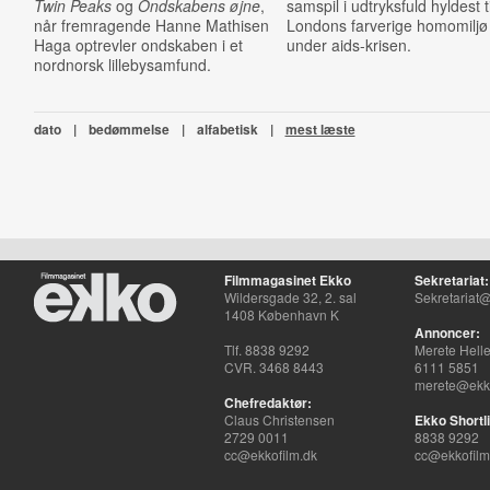
Twin Peaks
og
Ondskabens øjne
,
samspil i udtryksfuld hyldest ti
når fremragende Hanne Mathisen
Londons farverige homomiljø
Haga optrevler ondskaben i et
under aids-krisen.
nordnorsk lillebysamfund.
dato
|
bedømmelse
|
alfabetisk
|
mest læste
Filmmagasinet Ekko
Sekretariat:
Wildersgade 32, 2. sal
Sekretariat@
1408 København K
Annoncer:
Tlf. 8838 9292
Merete Hell
CVR. 3468 8443
6111 5851
merete@ekko
Chefredaktør:
Claus Christensen
Ekko Shortli
2729 0011
8838 9292
cc@ekkofilm.dk
cc@ekkofilm