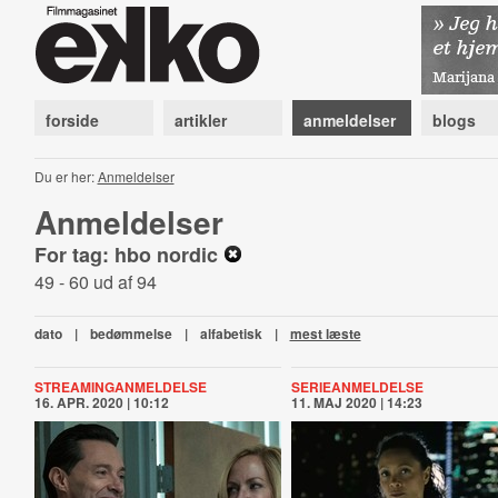
forside
artikler
anmeldelser
blogs
Du er her:
Anmeldelser
Anmeldelser
For tag: hbo nordic
49 - 60 ud af 94
dato
|
bedømmelse
|
alfabetisk
|
mest læste
STREAMINGANMELDELSE
SERIEANMELDELSE
16. APR. 2020 | 10:12
11. MAJ 2020 | 14:23