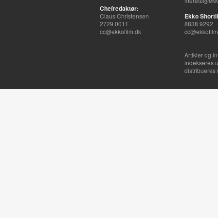
merete@ekko
Chefredaktør:
Claus Christensen
Ekko Shortli
2729 0011
8838 9292
cc@ekkofilm.dk
cc@ekkofilm
Artikler og i
indekseres u
distribueres