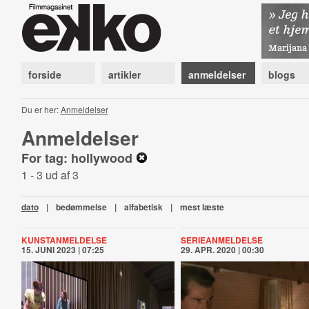
forside
artikler
anmeldelser
blogs
Du er her:
Anmeldelser
Anmeldelser
For tag: hollywood
1 - 3 ud af 3
dato
|
bedømmelse
|
alfabetisk
|
mest læste
KUNSTANMELDELSE
SERIEANMELDELSE
15. JUNI 2023 | 07:25
29. APR. 2020 | 00:30