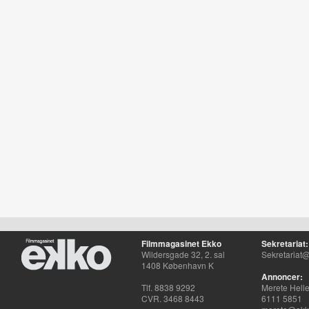
Filmmagasinet Ekko
Sekretariat:
Wildersgade 32, 2. sal
Sekretariat@
1408 København K
Annoncer:
Tlf. 8838 9292
Merete Hell
CVR. 3468 8443
6111 5851