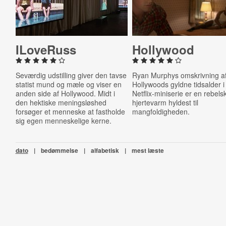
ILoveRuss
Hollywood
Seværdig udstilling giver den tavse
Ryan Murphys omskrivning a
statist mund og mæle og viser en
Hollywoods gyldne tidsalder i
anden side af Hollywood. Midt i
Netflix-miniserie er en rebels
den hektiske meningsløshed
hjertevarm hyldest til
forsøger et menneske at fastholde
mangfoldigheden.
sig egen menneskelige kerne.
dato
|
bedømmelse
|
alfabetisk
|
mest læste