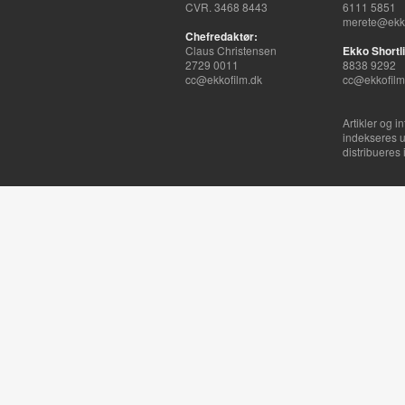
CVR. 3468 8443
6111 5851
merete@ekko
Chefredaktør:
Claus Christensen
Ekko Shortli
2729 0011
8838 9292
cc@ekkofilm.dk
cc@ekkofilm
Artikler og i
indekseres u
distribueres