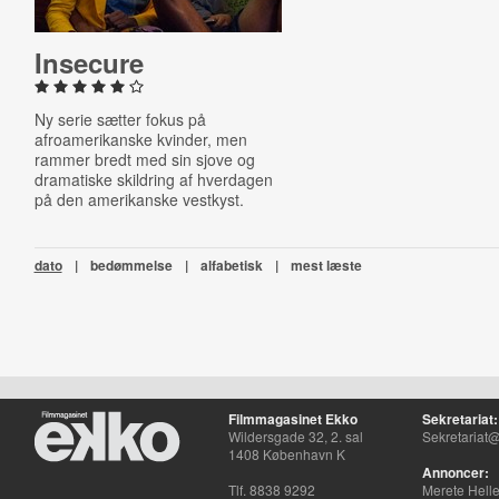
Insecure
Ny serie sætter fokus på
afroamerikanske kvinder, men
rammer bredt med sin sjove og
dramatiske skildring af hverdagen
på den amerikanske vestkyst.
dato
|
bedømmelse
|
alfabetisk
|
mest læste
Filmmagasinet Ekko
Sekretariat:
Wildersgade 32, 2. sal
Sekretariat@
1408 København K
Annoncer:
Tlf. 8838 9292
Merete Hell