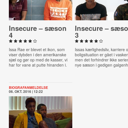
Insecure – sæson
Insecure – sæs
4
3
Issa Rae er blevet et ikon, som
Issas kærlighedsliv, karriere 
viser dybden i den amerikanske
boligsituation er gået i vaske
sjæl og gør op med de kasser, vi
men det forhindrer ikke serie
har for vane at putte hinanden i.
nye sæson i gedigen galgen
BIOGRAFANMELDELSE
06. OKT. 2016 | 12:22