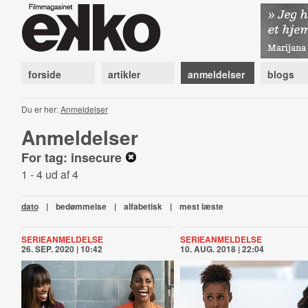
forside
artikler
anmeldelser
blogs
Du er her:
Anmeldelser
Anmeldelser
For tag: insecure
1 - 4 ud af 4
dato
|
bedømmelse
|
alfabetisk
|
mest læste
SERIEANMELDELSE
SERIEANMELDELSE
26. SEP. 2020 | 10:42
10. AUG. 2018 | 22:04