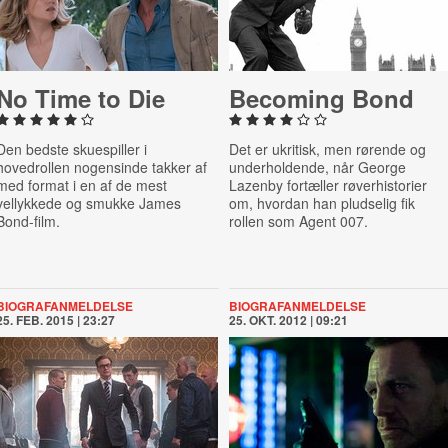
No Time to Die
Becoming Bond
Den bedste skuespiller i
Det er ukritisk, men rørende og
hovedrollen nogensinde takker af
underholdende, når George
med format i en af de mest
Lazenby fortæller røverhistorier
vellykkede og smukke James
om, hvordan han pludselig fik
Bond-film.
rollen som Agent 007.
BIOGRAFANMELDELSE
BIOGRAFANMELDELSE
25. FEB. 2015 | 23:27
25. OKT. 2012 | 09:21