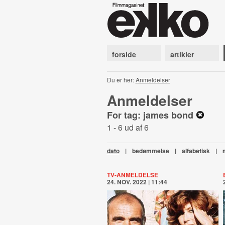
forside
artikler
Du er her:
Anmeldelser
Anmeldelser
For tag: james bond
1 - 6 ud af 6
dato
|
bedømmelse
|
alfabetisk
|
TV-ANMELDELSE
24. NOV. 2022 | 11:44