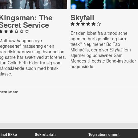
Kingsman: The
Skyfall
Secret Service
Er tiden løbet fra altmodische
agenter, hurtige biler og tørre
Matthew Vaughns nye
tæsk? Nej, mener Bo Tao
tegneseriefilmatisering er en
Michaëlis, der giver
Skyfall
fem
parodisk pærevælling, hvor action
stjerner og udnævner Sam
og satire har svært ved at forenes.
Mendes til bedste Bond-instruktør
Kun Colin Firth bider fra sig som
nogensinde.
hårdtslående spion med britisk
klasse.
mest læste
inet Ekko
Sekretariat:
Tegn abonnement