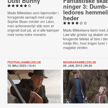
Dust Bunny
Fan­ta­sti­ske ska
nin­ger 3: Dum­b­
ledo­res hem­me­l
Mads Mikkelsen som lejemorder i
he­der
forrygende samspil med unge
Sophie Sloan minder om
Léon
,
men actioneventyr står som et
originalt bud på, at vi alle kæmper
Mads Mikkelsens kemi med 
med vores indre monstre.
Law slår gnister og skaber e
knugende følelse af fare i de
tredje film, hvor krigen lurer 
magiske verden.
FESTIVALANMELDELSE
BIOGRAFANMELDELSE
19. MAJ 2023 | 15:41
09. JAN. 2013 | 09:30