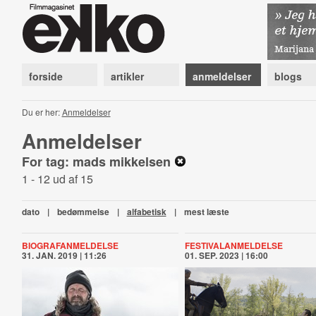
forside
artikler
anmeldelser
blogs
Du er her:
Anmeldelser
Anmeldelser
For tag: mads mikkelsen
1 - 12 ud af 15
dato
|
bedømmelse
|
alfabetisk
|
mest læste
BIOGRAFANMELDELSE
FESTIVALANMELDELSE
31. JAN. 2019 | 11:26
01. SEP. 2023 | 16:00