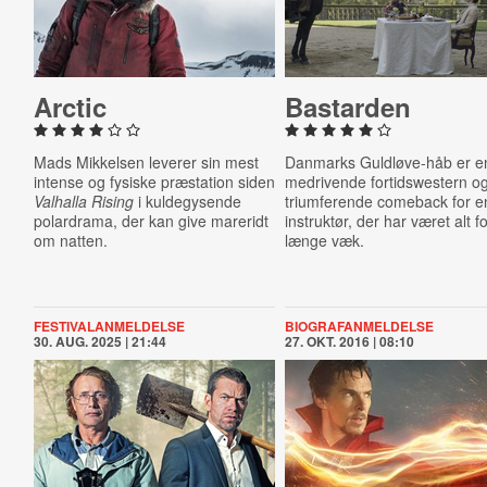
Arctic
Bastarden
Mads Mikkelsen leverer sin mest
Danmarks Guldløve-håb er e
intense og fysiske præstation siden
medrivende fortidswestern og
Valhalla Rising
i kuldegysende
triumferende comeback for e
polardrama, der kan give mareridt
instruktør, der har været alt f
om natten.
længe væk.
FESTIVALANMELDELSE
BIOGRAFANMELDELSE
30. AUG. 2025 | 21:44
27. OKT. 2016 | 08:10