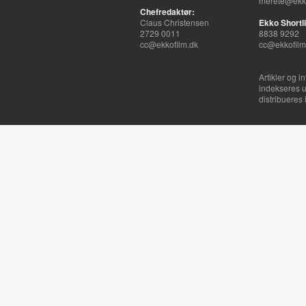
merete@ekko
Chefredaktør:
Claus Christensen
Ekko Shortli
2729 0011
8838 9292
cc@ekkofilm.dk
cc@ekkofilm
Artikler og i
indekseres u
distribueres