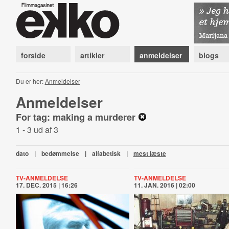
forside
artikler
anmeldelser
blogs
Du er her:
Anmeldelser
Anmeldelser
For tag: making a murderer
1 - 3 ud af 3
dato
|
bedømmelse
|
alfabetisk
|
mest læste
TV-ANMELDELSE
TV-ANMELDELSE
17. DEC. 2015 | 16:26
11. JAN. 2016 | 02:00