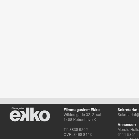
Filmmagasinet Ekko
Sekretariat:
Wildersgade 32, 2. sal
Sekretariat@
1408 København K
Annoncer:
Tlf. 8838 9292
Merete Hell
CVR. 3468 8443
6111 5851