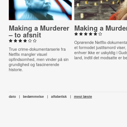
Making a Murderer
Making a Murde
– to afsnit
Oprørende Netflix-dokument
et formodet justitsmord viser,
True crime-dokumentarserie fra
enhver ikke er uskyldig i Gud
Netflix mangler visuel
land, indtil det modsatte er be
opfindsomhed, men vinder på sin
grundighed og fascinerende
historie.
dato
|
bedømmelse
|
alfabetisk
|
mest læste