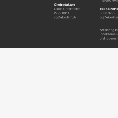
merete@ekko
Chefredaktør:
Claus Christensen
Ekko Shortli
2729 0011
8838 9292
cc@ekkofilm.dk
cc@ekkofilm
Artikler og i
indekseres u
distribueres