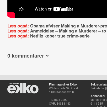
Læs også:
Obama afviser Making a Murderer-pro
Læs også:
Anmeldelse – Making a Murderer – to 
Læs også:
Netflix køber true crime-serie
0 kommentarer
Filmmagasinet Ekko
Sekretariat:
Wildersgade 32, 2. sal
Sekretariat@
1408 København K
Annoncer:
Tlf. 8838 9292
Merete Hell
CVR. 3468 8443
6111 5851