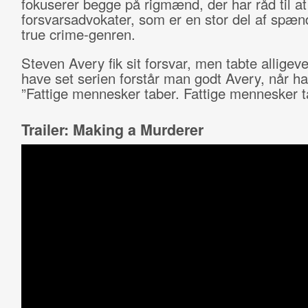
fokuserer begge på rigmænd, der har råd til a
forsvarsadvokater, som er en stor del af spæn
true crime-genren.
Steven Avery fik sit forsvar, men tabte alligeve
have set serien forstår man godt Avery, når ha
”Fattige mennesker taber. Fattige mennesker ta
Trailer: Making a Murderer