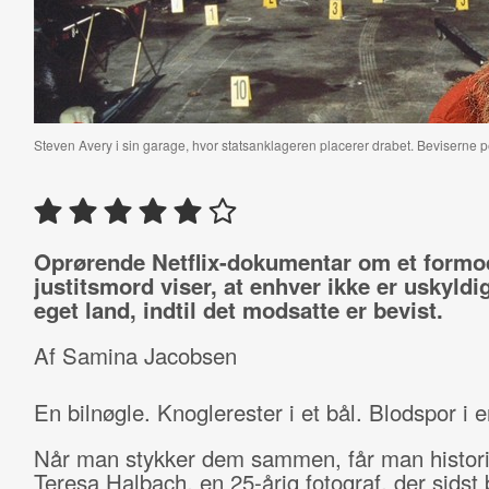
Steven Avery i sin garage, hvor statsanklageren placerer drabet. Beviserne p
Oprørende Netflix-dokumentar om et formo
justitsmord viser, at enhver ikke er uskyldi
eget land, indtil det modsatte er bevist.
Af Samina Jacobsen
En bilnøgle. Knoglerester i et bål. Blodspor i en
Når man stykker dem sammen, får man histor
Teresa Halbach, en 25-årig fotograf, der sidst b