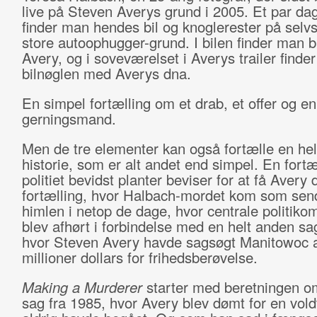
live på Steven Averys grund i 2005. Et par da
finder man hendes bil og knoglerester på sel
store autoophugger-grund. I bilen finder man b
Avery, og i soveværelset i Averys trailer finde
bilnøglen med Averys dna.
En simpel fortælling om et drab, et offer og en
gerningsmand.
Men de tre elementer kan også fortælle en he
historie, som er alt andet end simpel. En fortæ
politiet bevidst planter beviser for at få Avery
fortælling, hvor Halbach-mordet kom som send
himlen i netop de dage, hvor centrale politik
blev afhørt i forbindelse med en helt anden sa
hvor Steven Avery havde sagsøgt Manitowoc a
millioner dollars for frihedsberøvelse.
Making a Murderer
starter med beretningen 
sag fra 1985, hvor Avery blev dømt for en vol