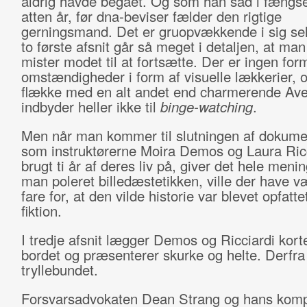
aldrig havde begået. Og som han sad i fængsel
atten år, før dna-beviser fælder den rigtige
gerningsmand. Det er gruopvækkende i sig se
to første afsnit går så meget i detaljen, at ma
mister modet til at fortsætte. Der er ingen for
omstændigheder i form af visuelle lækkerier, og
flække med en alt andet end charmerende Ave
indbyder heller ikke til
binge-watching
.
Men når man kommer til slutningen af dokume
som instruktørerne Moira Demos og Laura Ricc
brugt ti år af deres liv på, giver det hele men
man poleret billedæstetikken, ville der have v
fare for, at den vilde historie var blevet opfatt
fiktion.
I tredje afsnit lægger Demos og Ricciardi kor
bordet og præsenterer skurke og helte. Derfr
tryllebundet.
Forsvarsadvokaten Dean Strang og hans kom