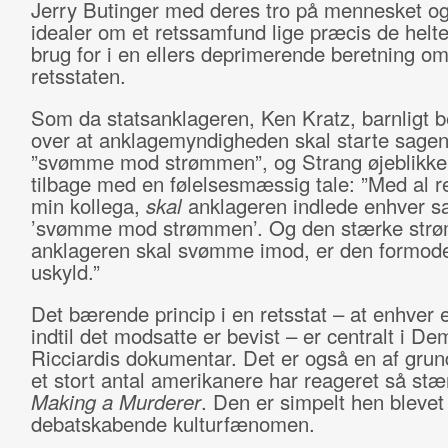
Jerry Butinger med deres tro på mennesket o
idealer om et retssamfund lige præcis de helte
brug for i en ellers deprimerende beretning o
retsstaten.
Som da statsanklageren, Ken Kratz, barnligt b
over at anklagemyndigheden skal starte sage
”svømme mod strømmen”, og Strang øjeblikkel
tilbage med en følelsesmæssig tale: ”Med al r
min kollega,
skal
anklageren indlede enhver s
’svømme mod strømmen’. Og den stærke str
anklageren skal svømme imod, er den formod
uskyld.”
Det bærende princip i en retsstat – at enhver e
indtil det modsatte er bevist – er centralt i D
Ricciardis dokumentar. Det er også en af grund
et stort antal amerikanere har reageret så stæ
Making a Murderer
. Den er simpelt hen blevet
debatskabende kulturfænomen.