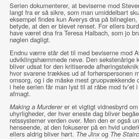
Serien dokumenterer, at beviserne mod Steve
langt fra er så sikre, som man umiddelbart skul
eksempel findes kun Averys dna på bilnøglen,
betyde, at den er blevet renset. For ellers bur
have været dna fra Teresa Halbach, som jo br
nøglen dagligt.
Endnu værre står det til med beviserne mod A
udviklingshæmmede nevø. Den sekstenårige 
bliver udsat for den kritiserede afhøringstekni
hvor svarene trækkes ud af forhørspersonen m
omsorg, og i de måske mest gruopvækkende o
i hele serien får man lyst til at råbe mod tv’et i
afmagt.
Making a Murderer
er et vigtigt vidnesbyrd om
uhyrligheder, der hver eneste dag bliver begået
retssystemer verden over. Men den er også un
henseende, at den fokuserer på en hvid underk
ellers aldrig bliver hørt.
The Jinx
og
The Stair